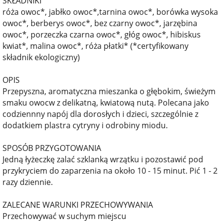
SKŁADNIKI
róża owoc*, jabłko owoc*,tarnina owoc*, borówka wysoka
owoc*, berberys owoc*, bez czarny owoc*, jarzębina
owoc*, porzeczka czarna owoc*, głóg owoc*, hibiskus
kwiat*, malina owoc*, róża płatki* (*certyfikowany
składnik ekologiczny)
OPIS
Przepyszna, aromatyczna mieszanka o głębokim, świeżym
smaku owocw z delikatną, kwiatową nutą. Polecana jako
codziennny napój dla dorosłych i dzieci, szczególnie z
dodatkiem plastra cytryny i odrobiny miodu.
SPOSÓB PRZYGOTOWANIA
Jedną łyżeczkę zalać szklanką wrzątku i pozostawić pod
przykryciem do zaparzenia na około 10 - 15 minut. Pić 1 - 2
razy dziennie.
ZALECANE WARUNKI PRZECHOWYWANIA
Przechowywać w suchym miejscu