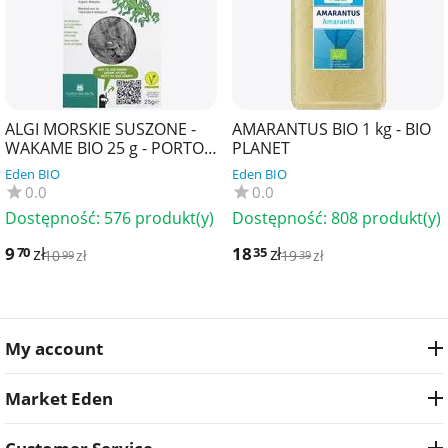
ALGI MORSKIE SUSZONE -
AMARANTUS BIO 1 kg - BIO
WAKAME BIO 25 g - PORTO
PLANET
MUINOS
Eden BIO
Eden BIO
0.0
0.0
Dostępność:
576 produkt(y)
Dostępność:
808 produkt(y)
9
zł
18
zł
70
35
10
zł
19
zł
99
39
My account
Market Eden