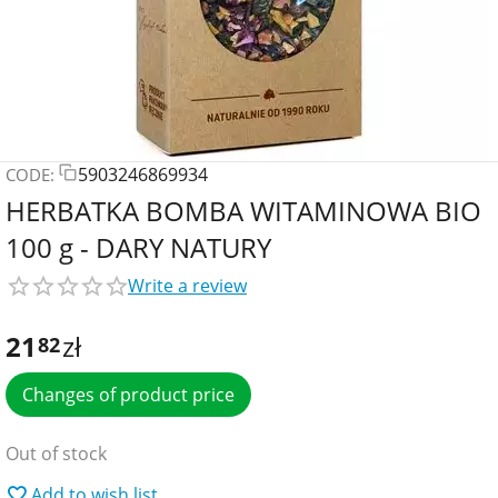
5903246869934
CODE:
HERBATKA BOMBA WITAMINOWA BIO
100 g - DARY NATURY
Write a review
21
zł
82
Changes of product price
Out of stock
Add to wish list