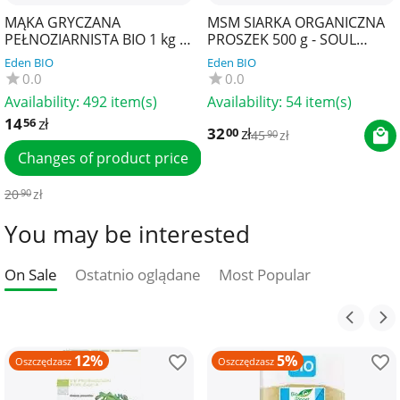
MĄKA GRYCZANA
MSM SIARKA ORGANICZNA
PEŁNOZIARNISTA BIO 1 kg -
PROSZEK 500 g - SOUL
BIO PLANET
FARM
Eden BIO
Eden BIO
0.0
0.0
Availability:
492 item(s)
Availability:
54 item(s)
14
zł
56
32
zł
00
45
zł
90
Changes of product price
20
zł
90
You may be interested
On Sale
Ostatnio oglądane
Most Popular
12%
5%
Oszczędzasz
Oszczędzasz