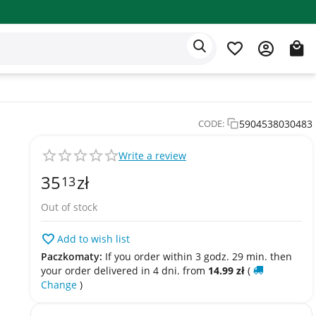
Eden app
English
5904538030483
CODE:
Write a review
35
zł
13
Out of stock
Add to wish list
Paczkomaty:
If you order within 3 godz. 29 min. then
your order delivered in 4 dni. from
14.99
zł
(
Change
)