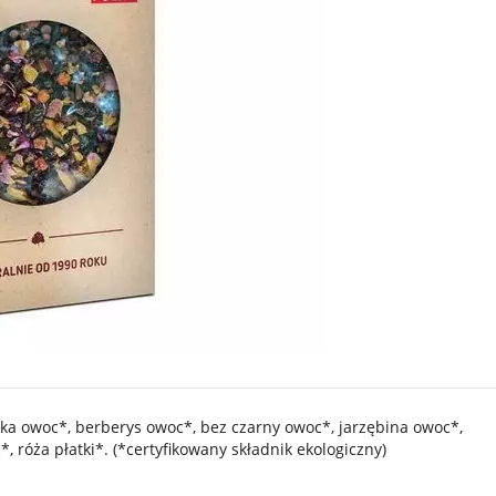
ka owoc*, berberys owoc*, bez czarny owoc*, jarzębina owoc*,
 róża płatki*. (*certyfikowany składnik ekologiczny)