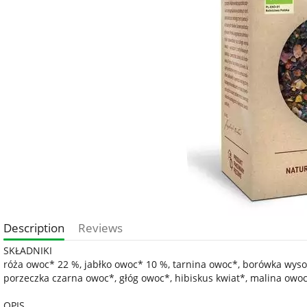
Description
Reviews
SKŁADNIKI
róża owoc* 22 %, jabłko owoc* 10 %, tarnina owoc*, borówka wyso
porzeczka czarna owoc*, głóg owoc*, hibiskus kwiat*, malina owoc*,
OPIS