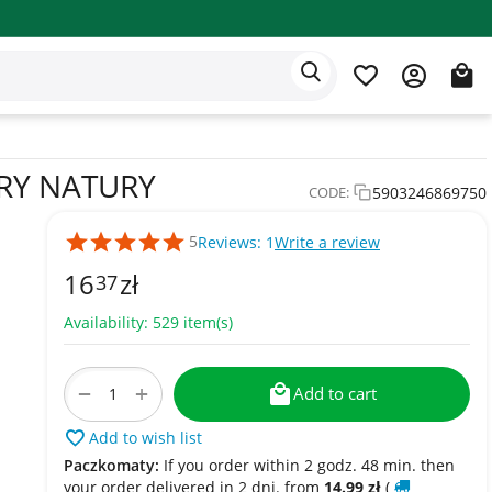
Eden app
English
ARY NATURY
5903246869750
CODE:
5
Reviews: 1
Write a review
16
zł
37
Availability:
529 item(s)
+
−
Add to cart
Add to wish list
Paczkomaty:
If you order within 2 godz. 48 min. then
your order delivered in 2 dni. from
14.99
zł
(