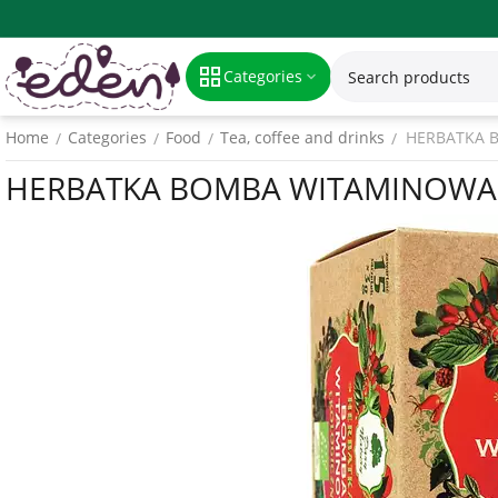
Categories
Home
Categories
Food
Tea, coffee and drinks
HERBATKA B
/
/
/
/
HERBATKA BOMBA WITAMINOWA PIR