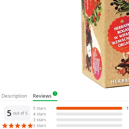
1
Description
Reviews
5 stars
1
5
out of 5
4 stars
3 stars
2 stars