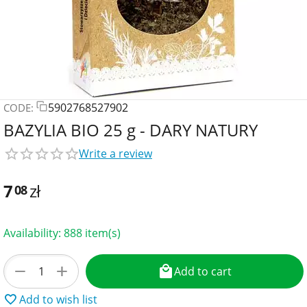
5902768527902
CODE:
BAZYLIA BIO 25 g - DARY NATURY
Write a review
7
zł
08
Availability:
888 item(s)
+
−
Add to cart
Add to wish list