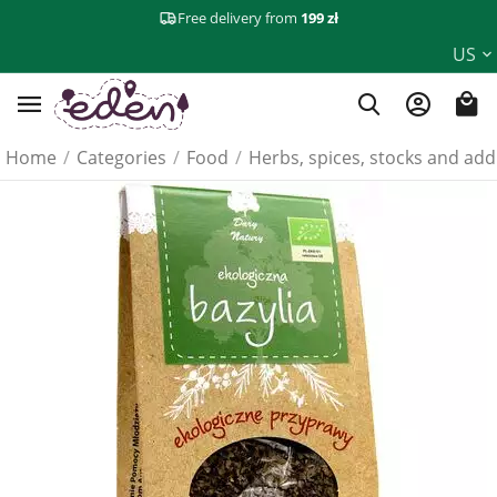
Free delivery from
199 zł
US
Home
/
Categories
/
Food
/
Herbs, spices, stocks and add