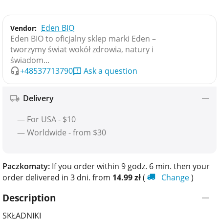
Eden BIO
Vendor:
Eden BIO to oficjalny sklep marki Eden –
tworzymy świat wokół zdrowia, natury i
świadom...
+48537713790
Ask a question
Delivery
— For USA - $10
— Worldwide - from $30
Paczkomaty:
If you order within 9 godz. 6 min. then your
order delivered in 3 dni. from
14.99
zł
(
Change
)
Description
SKŁADNIKI