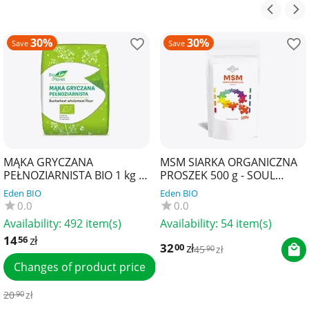
30%
30%
Save
Save
MĄKA GRYCZANA
MSM SIARKA ORGANICZNA
PEŁNOZIARNISTA BIO 1 kg -
PROSZEK 500 g - SOUL
BIO PLANET
FARM
Eden BIO
Eden BIO
0.0
0.0
Availability:
492 item(s)
Availability:
54 item(s)
14
zł
56
32
zł
00
45
zł
90
Changes of product price
20
zł
90