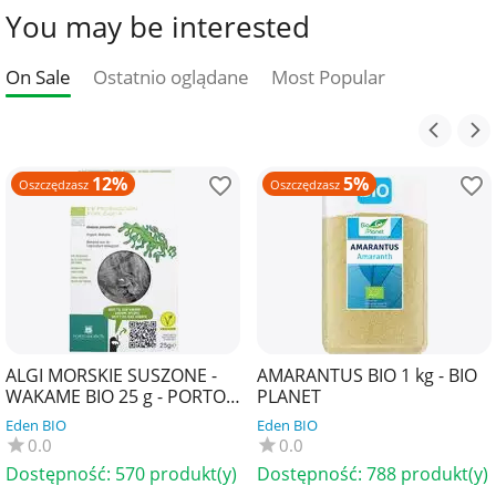
You may be interested
On Sale
Ostatnio oglądane
Most Popular
12%
5%
Oszczędzasz
Oszczędzasz
ALGI MORSKIE SUSZONE -
AMARANTUS BIO 1 kg - BIO
WAKAME BIO 25 g - PORTO
PLANET
MUINOS
Eden BIO
Eden BIO
0.0
0.0
Dostępność:
570 produkt(y)
Dostępność:
788 produkt(y)