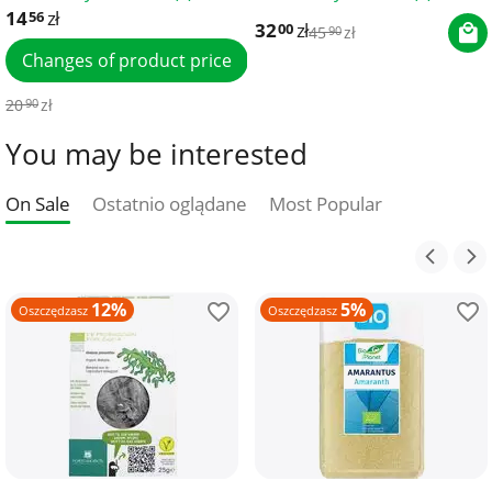
14
zł
56
32
zł
00
45
zł
90
Changes of product price
20
zł
90
You may be interested
On Sale
Ostatnio oglądane
Most Popular
12%
5%
Oszczędzasz
Oszczędzasz