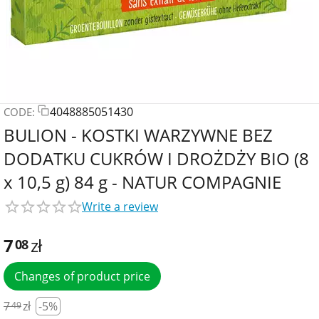
4048885051430
CODE:
BULION - KOSTKI WARZYWNE BEZ
DODATKU CUKRÓW I DROŻDŻY BIO (8
x 10,5 g) 84 g - NATUR COMPAGNIE
Write a review
7
zł
08
Changes of product price
7
zł
-5%
49