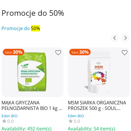
Promocje do 50%
Promocje do
50%
30%
30%
Save
Save
MĄKA GRYCZANA
MSM SIARKA ORGANICZNA
PEŁNOZIARNISTA BIO 1 kg -
PROSZEK 500 g - SOUL
BIO PLANET
FARM
Eden BIO
Eden BIO
0.0
0.0
Availability:
492 item(s)
Availability:
54 item(s)