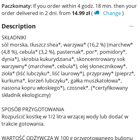
Paczkomaty:
If you order within 4 godz. 18 min. then your
order delivered in 2 dni. from
14.99
zł
(
Change
)
Description
SKŁADNIKI
sól morska, tłuszcz shea*, warzywa* (16,2 %) (marchew*
(4,8 %), cebula* (3,2 %), pasternak*, por*, pomidory*,
dynia*), skrobia kukurydziana*, skoncentrowany sok
warzywny* (marchew*, cebula*), olej słonecznikowy*,
zioła* (liść lubczyku*, liść laurowy*), przyprawy* (pieprz*,
kurkuma*, korzeń lubczyku*, gałka muszkatołowa*,
nasiona kopru włoskiego*), czosnek*. (*certyfikowany
składnik ekologiczny)
SPOSÓB PRZYGOTOWANIA
Rozpuścić kostkę w 1/2 litra wrzącej wody lub dodać w
trakcie gotowania.
WARTOŚĆ ODŻYWCZA W 100 g przygotowanego bulionu