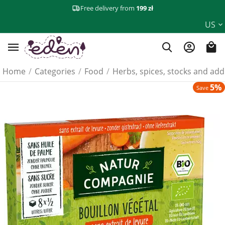
Free delivery from
199 zł
US
Home
/
Categories
/
Food
/
Herbs, spices, stocks and add
5%
Save