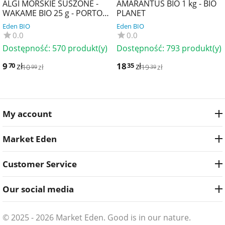
ALGI MORSKIE SUSZONE -
AMARANTUS BIO 1 kg - BIO
WAKAME BIO 25 g - PORTO
PLANET
MUINOS
Eden BIO
Eden BIO
0.0
0.0
Dostępność:
570 produkt(y)
Dostępność:
793 produkt(y)
9
zł
18
zł
70
35
10
zł
19
zł
99
39
My account
Market Eden
Customer Service
Our social media
© 2025 - 2026 Market Eden. Good is in our nature.