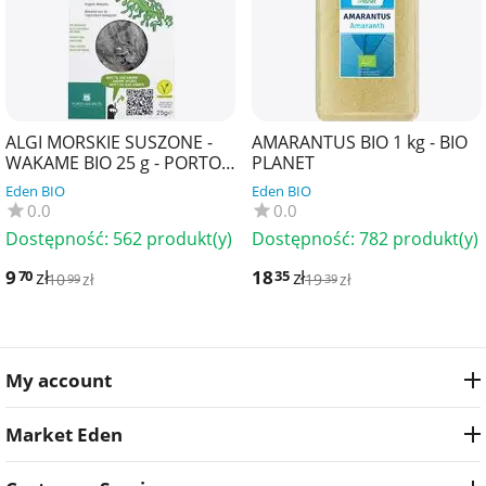
ALGI MORSKIE SUSZONE -
AMARANTUS BIO 1 kg - BIO
WAKAME BIO 25 g - PORTO
PLANET
MUINOS
Eden BIO
Eden BIO
0.0
0.0
Dostępność:
562 produkt(y)
Dostępność:
782 produkt(y)
9
zł
18
zł
70
35
10
zł
19
zł
99
39
My account
Market Eden