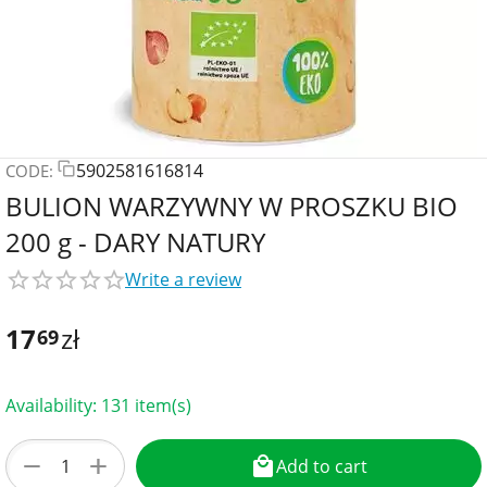
5902581616814
CODE:
BULION WARZYWNY W PROSZKU BIO
200 g - DARY NATURY
Write a review
17
zł
69
Availability:
131 item(s)
+
−
Add to cart