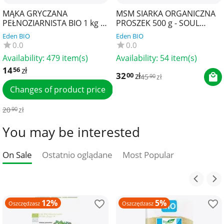
MĄKA GRYCZANA
MSM SIARKA ORGANICZNA
PEŁNOZIARNISTA BIO 1 kg -
PROSZEK 500 g - SOUL
BIO PLANET
FARM
Eden BIO
Eden BIO
0.0
0.0
Availability:
479 item(s)
Availability:
54 item(s)
14
zł
56
32
zł
00
45
zł
90
Changes of product price
20
zł
90
You may be interested
On Sale
Ostatnio oglądane
Most Popular
12%
5%
Oszczędzasz
Oszczędzasz