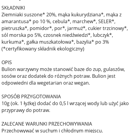
SKŁADNIKI
Ziemniaki suszone* 20%, mąka kukurydziana*, mąka z
amarantusa* po 10 %, cebula*, marchew*, SELER*,
pietruszka*, pomidor*, por*, jarmuż*, cukier trzcinowy*,
sól morska po 5%, czosnek niedźwiedzi*, lubczyk*,
kurkuma*, gałka muszkatołowa*, bazylia* po 3%
(*certyfikowany składnik ekologiczny)
OPIS
Bulion warzywny może stanowić baze do zup, gulaszów,
sosów oraz dodatek do różnych potraw. Bulion jest
odpowiedni dla wegetarian oraz wegan.
SPOSÓB PRZYGOTOWANIA
10g (ok. 1 łyżkę) dodać do 0,5 l wrzącej wody lub użyć jako
przyprawy do potraw.
ZALECANE WARUNKI PRZECHOWYWANIA
Przechowywać w suchym i chłodnym miejscu.