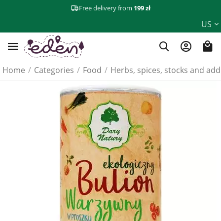
Free delivery from
199 zł
US
Home
/
Categories
/
Food
/
Herbs, spices, stocks and add