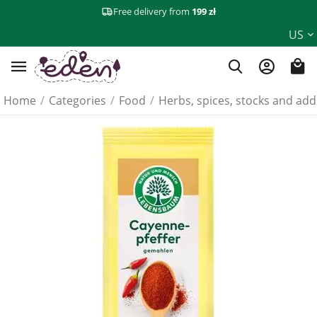
Free delivery from
199 zł
US
Home
/
Categories
/
Food
/
Herbs, spices, stocks and add