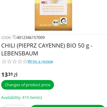
4012346157009
CODE:
CHILI (PIEPRZ CAYENNE) BIO 50 g -
LEBENSBAUM
Write a review
13
zł
31
Changes of product price
Availability:
419 item(s)