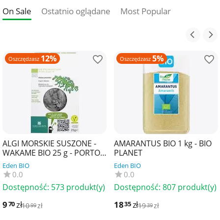
On Sale
Ostatnio oglądane
Most Popular
12%
5%
Oszczędzasz
Oszczędzasz
ALGI MORSKIE SUSZONE -
AMARANTUS BIO 1 kg - BIO
WAKAME BIO 25 g - PORTO
PLANET
MUINOS
Eden BIO
Eden BIO
0.0
0.0
Dostępność:
573 produkt(y)
Dostępność:
807 produkt(y)
9
zł
18
zł
70
35
10
zł
19
zł
99
39