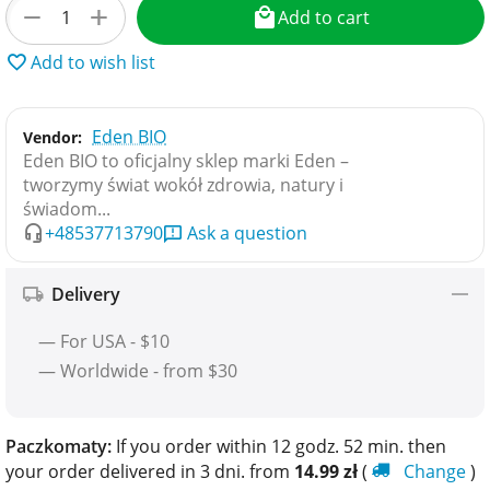
+
−
Add to cart
Add to wish list
Eden BIO
Vendor:
Eden BIO to oficjalny sklep marki Eden –
tworzymy świat wokół zdrowia, natury i
świadom...
+48537713790
Ask a question
Delivery
— For USA - $10
— Worldwide - from $30
Paczkomaty:
If you order within 12 godz. 52 min. then
your order delivered in 3 dni. from
14.99
zł
(
Change
)