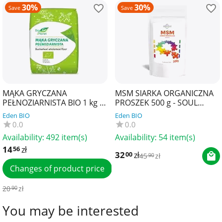
30%
30%
Save
Save
MĄKA GRYCZANA
MSM SIARKA ORGANICZNA
PEŁNOZIARNISTA BIO 1 kg -
PROSZEK 500 g - SOUL
BIO PLANET
FARM
Eden BIO
Eden BIO
0.0
0.0
Availability:
492 item(s)
Availability:
54 item(s)
14
zł
56
32
zł
00
45
zł
90
Changes of product price
20
zł
90
You may be interested