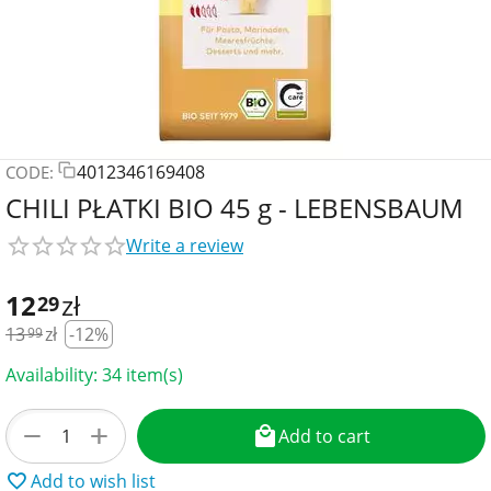
4012346169408
CODE:
CHILI PŁATKI BIO 45 g - LEBENSBAUM
Write a review
12
zł
29
13
zł
-12%
99
Availability:
34 item(s)
+
−
Add to cart
Add to wish list