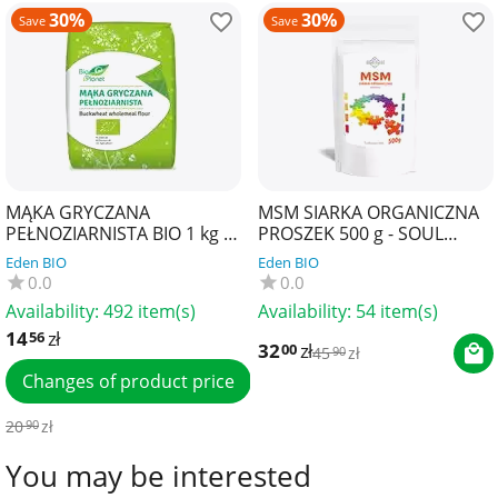
30%
30%
Save
Save
MĄKA GRYCZANA
MSM SIARKA ORGANICZNA
PEŁNOZIARNISTA BIO 1 kg -
PROSZEK 500 g - SOUL
BIO PLANET
FARM
Eden BIO
Eden BIO
0.0
0.0
Availability:
492 item(s)
Availability:
54 item(s)
14
zł
56
32
zł
00
45
zł
90
Changes of product price
20
zł
90
You may be interested