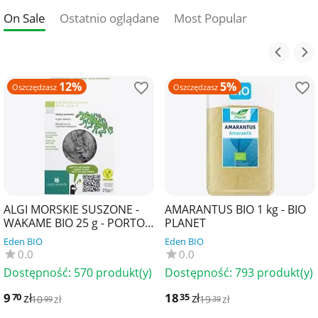
On Sale
Ostatnio oglądane
Most Popular
12%
5%
Oszczędzasz
Oszczędzasz
ALGI MORSKIE SUSZONE -
AMARANTUS BIO 1 kg - BIO
WAKAME BIO 25 g - PORTO
PLANET
MUINOS
Eden BIO
Eden BIO
0.0
0.0
Dostępność:
570 produkt(y)
Dostępność:
793 produkt(y)
9
zł
18
zł
70
35
10
zł
19
zł
99
39