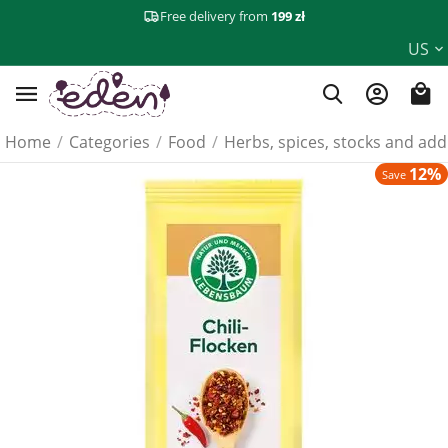
Free delivery from
199 zł
US
Home
/
Categories
/
Food
/
Herbs, spices, stocks and add
12%
Save