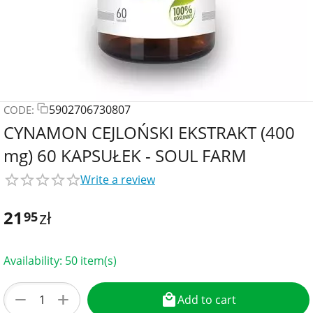
5902706730807
CODE:
CYNAMON CEJLOŃSKI EKSTRAKT (400
mg) 60 KAPSUŁEK - SOUL FARM
Write a review
21
zł
95
Availability:
50 item(s)
+
−
Add to cart