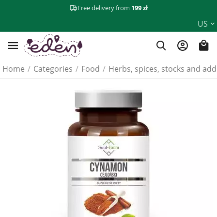
Free delivery from
199 zł
US
Home
/
Categories
/
Food
/
Herbs, spices, stocks and add