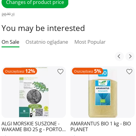
Changes of product price
20
zł
90
You may be interested
On Sale
Ostatnio oglądane
Most Popular
12%
5%
Oszczędzasz
Oszczędzasz
ALGI MORSKIE SUSZONE -
AMARANTUS BIO 1 kg - BIO
WAKAME BIO 25 g - PORTO
PLANET
MUINOS