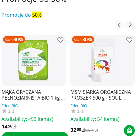
Promocje do
50%
30%
30%
Save
Save
MĄKA GRYCZANA
MSM SIARKA ORGANICZNA
PEŁNOZIARNISTA BIO 1 kg -
PROSZEK 500 g - SOUL
BIO PLANET
FARM
Eden BIO
Eden BIO
0.0
0.0
Availability:
492 item(s)
Availability:
54 item(s)
14
zł
56
32
zł
00
45
zł
90