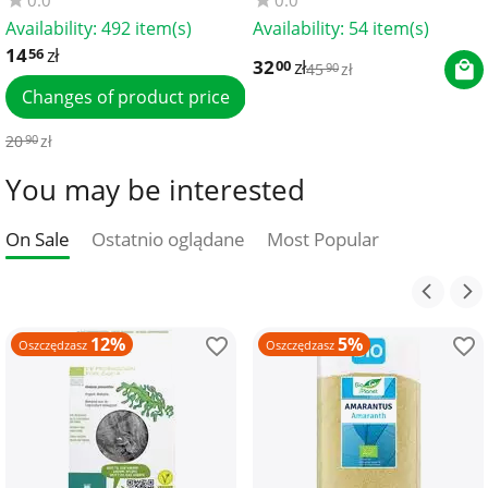
Availability:
492 item(s)
Availability:
54 item(s)
14
zł
56
32
zł
00
45
zł
90
Changes of product price
20
zł
90
You may be interested
On Sale
Ostatnio oglądane
Most Popular
12%
5%
Oszczędzasz
Oszczędzasz