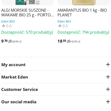
ALGI MORSKIE SUSZONE -
AMARANTUS BIO 1 kg - BIO
WAKAME BIO 25 g - PORTO
PLANET
MUINOS
Eden BIO
Eden BIO
0.0
0.0
Dostępność:
570 produkt(y)
Dostępność:
794 produkt(y)
9
zł
18
zł
70
35
10
zł
19
zł
99
39
My account
Market Eden
Customer Service
Our social media