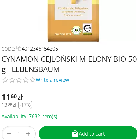
4012346154206
CODE:
CYNAMON CEJLOŃSKI MIELONY BIO 50
g - LEBENSBAUM
Write a review
11
zł
60
13
zł
-17%
99
Availability:
7632 item(s)
+
−
Add to cart