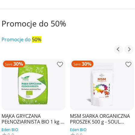
Promocje do 50%
Promocje do
50%
30%
30%
Save
Save
MĄKA GRYCZANA
MSM SIARKA ORGANICZNA
PEŁNOZIARNISTA BIO 1 kg -
PROSZEK 500 g - SOUL
BIO PLANET
FARM
Eden BIO
Eden BIO
0.0
0.0