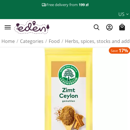
Free delivery from
199 zł
US
Home
/
Categories
/
Food
/
Herbs, spices, stocks and add
17%
Save