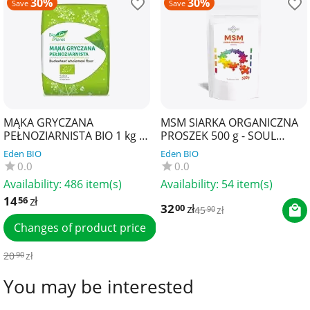
30%
30%
Save
Save
MĄKA GRYCZANA
MSM SIARKA ORGANICZNA
PEŁNOZIARNISTA BIO 1 kg -
PROSZEK 500 g - SOUL
BIO PLANET
FARM
Eden BIO
Eden BIO
0.0
0.0
Availability:
486 item(s)
Availability:
54 item(s)
14
zł
56
32
zł
00
45
zł
90
Changes of product price
20
zł
90
You may be interested