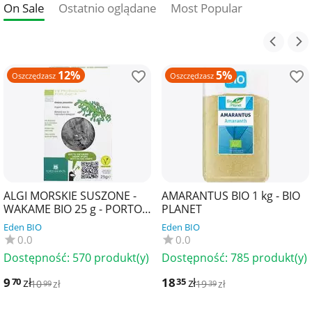
On Sale
Ostatnio oglądane
Most Popular
12%
5%
Oszczędzasz
Oszczędzasz
ALGI MORSKIE SUSZONE -
AMARANTUS BIO 1 kg - BIO
WAKAME BIO 25 g - PORTO
PLANET
MUINOS
Eden BIO
Eden BIO
0.0
0.0
Dostępność:
570 produkt(y)
Dostępność:
785 produkt(y)
9
zł
18
zł
70
35
10
zł
19
zł
99
39