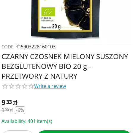
5903228160103
CODE:
CZARNY CZOSNEK MIELONY SUSZONY
BEZGLUTENOWY BIO 20 g -
PRZETWORY Z NATURY
Write a review
9
zł
33
9
zł
-6%
90
Availability:
401 item(s)