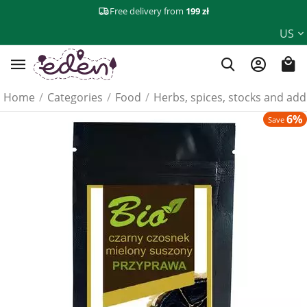
Free delivery from
199 zł
US
Home
/
Categories
/
Food
/
Herbs, spices, stocks and add
6%
Save