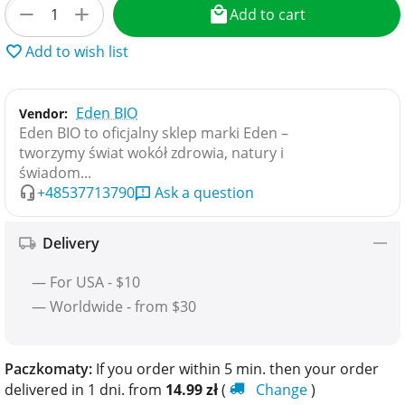
+
−
Add to cart
Add to wish list
Eden BIO
Vendor:
Eden BIO to oficjalny sklep marki Eden –
tworzymy świat wokół zdrowia, natury i
świadom...
+48537713790
Ask a question
Delivery
— For USA - $10
— Worldwide - from $30
Paczkomaty:
If you order within 5 min. then your order
delivered in 1 dni. from
14.99
zł
(
Change
)