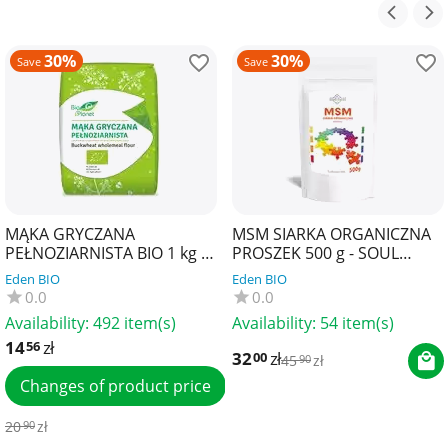
30%
30%
Save
Save
MĄKA GRYCZANA
MSM SIARKA ORGANICZNA
PEŁNOZIARNISTA BIO 1 kg -
PROSZEK 500 g - SOUL
BIO PLANET
FARM
Eden BIO
Eden BIO
0.0
0.0
Availability:
492 item(s)
Availability:
54 item(s)
14
zł
56
32
zł
00
45
zł
90
Changes of product price
20
zł
90