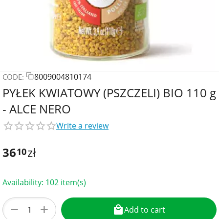
8009004810174
CODE:
PYŁEK KWIATOWY (PSZCZELI) BIO 110 g
- ALCE NERO
Write a review
36
zł
10
Availability:
102 item(s)
+
−
Add to cart