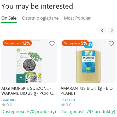
You may be interested
On Sale
Ostatnio oglądane
Most Popular
12%
5%
Oszczędzasz
Oszczędzasz
ALGI MORSKIE SUSZONE -
AMARANTUS BIO 1 kg - BIO
WAKAME BIO 25 g - PORTO
PLANET
MUINOS
Eden BIO
Eden BIO
0.0
0.0
Dostępność:
570 produkt(y)
Dostępność:
793 produkt(y)