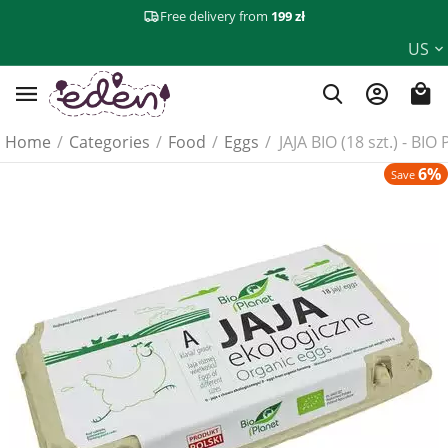
Free delivery from
199 zł
US
Home
/
Categories
/
Food
/
Eggs
/
JAJA BIO (18 szt.) - BI
6%
Save