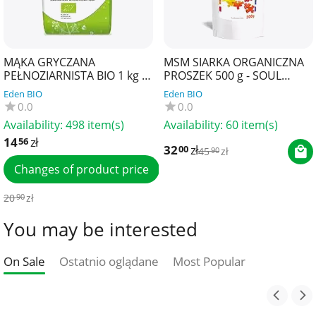
MĄKA GRYCZANA
MSM SIARKA ORGANICZNA
PEŁNOZIARNISTA BIO 1 kg -
PROSZEK 500 g - SOUL
BIO PLANET
FARM
Eden BIO
Eden BIO
0.0
0.0
Availability:
498 item(s)
Availability:
60 item(s)
14
zł
56
32
zł
00
45
zł
90
Changes of product price
20
zł
90
You may be interested
On Sale
Ostatnio oglądane
Most Popular