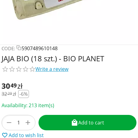
5907489610148
CODE:
JAJA BIO (18 szt.) - BIO PLANET
Write a review
30
zł
49
32
zł
-6%
29
Availability:
213 item(s)
+
−
Add to cart
Add to wish list