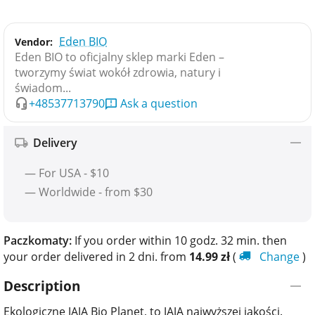
Eden BIO
Vendor:
Eden BIO to oficjalny sklep marki Eden –
tworzymy świat wokół zdrowia, natury i
świadom...
+48537713790
Ask a question
Delivery
— For USA - $10
— Worldwide - from $30
Paczkomaty:
If you order within 10 godz. 32 min. then
your order delivered in 2 dni. from
14.99
zł
(
Change
)
Description
Ekologiczne JAJA Bio Planet, to JAJA najwyższej jakości.