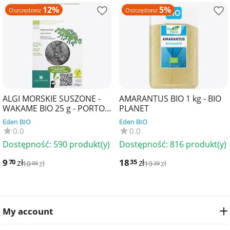
12%
5%
Oszczędzasz
Oszczędzasz
ALGI MORSKIE SUSZONE -
AMARANTUS BIO 1 kg - BIO
WAKAME BIO 25 g - PORTO
PLANET
MUINOS
Eden BIO
Eden BIO
0.0
0.0
Dostępność:
590 produkt(y)
Dostępność:
816 produkt(y)
9
zł
18
zł
70
35
10
zł
19
zł
99
39
My account