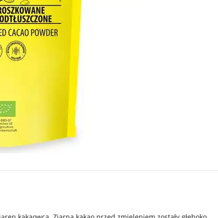
iaren kakaowca. Ziarna kakao przed zmieleniem zostały głęboko