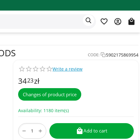
Eden app
English
OODS
5902175869954
CODE:
Write a review
34
zł
23
Changes of product price
Availability:
1180 item(s)
+
−
Add to cart