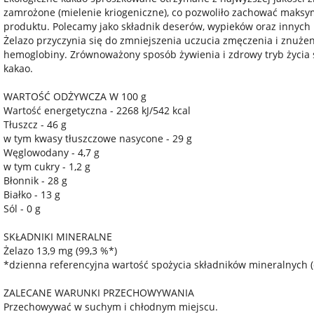
zamrożone (mielenie kriogeniczne), co pozwoliło zachować maksym
produktu. Polecamy jako składnik deserów, wypieków oraz innych 
Żelazo przyczynia się do zmniejszenia uczucia zmęczenia i znuże
hemoglobiny. Zrównoważony sposób żywienia i zdrowy tryb życia s
kakao.
WARTOŚĆ ODŻYWCZA W 100 g
Wartość energetyczna - 2268 kJ/542 kcal
Tłuszcz - 46 g
w tym kwasy tłuszczowe nasycone - 29 g
Węglowodany - 4,7 g
w tym cukry - 1,2 g
Błonnik - 28 g
Białko - 13 g
Sól - 0 g
SKŁADNIKI MINERALNE
Żelazo 13,9 mg (99,3 %*)
*dzienna referencyjna wartość spożycia składników mineralnych (d
ZALECANE WARUNKI PRZECHOWYWANIA
Przechowywać w suchym i chłodnym miejscu.