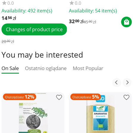
0.0
0.0
Availability:
492 item(s)
Availability:
54 item(s)
14
zł
56
32
zł
00
45
zł
90
Changes of product price
20
zł
90
You may be interested
On Sale
Ostatnio oglądane
Most Popular
12%
5%
Oszczędzasz
Oszczędzasz