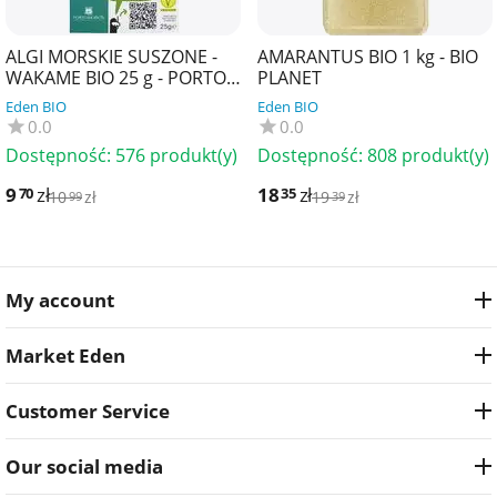
ALGI MORSKIE SUSZONE -
AMARANTUS BIO 1 kg - BIO
WAKAME BIO 25 g - PORTO
PLANET
MUINOS
Eden BIO
Eden BIO
0.0
0.0
Dostępność:
576 produkt(y)
Dostępność:
808 produkt(y)
9
zł
18
zł
70
35
10
zł
19
zł
99
39
My account
Market Eden
Customer Service
Our social media