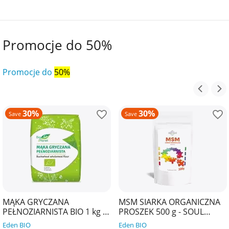
Promocje do 50%
Promocje do
50%
30%
30%
Save
Save
MĄKA GRYCZANA
MSM SIARKA ORGANICZNA
PEŁNOZIARNISTA BIO 1 kg -
PROSZEK 500 g - SOUL
BIO PLANET
FARM
Eden BIO
Eden BIO