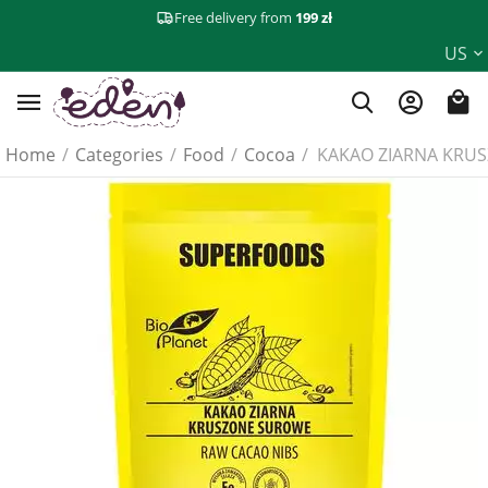
Free delivery from
199 zł
US
Home
/
Categories
/
Food
/
Cocoa
/
KAKAO ZIARNA KRUS