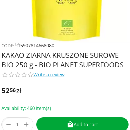
5907814668080
CODE:
KAKAO ZIARNA KRUSZONE SUROWE
BIO 250 g - BIO PLANET SUPERFOODS
Write a review
52
zł
56
Availability:
460 item(s)
+
−
Add to cart