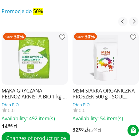
Promocje do
50%
30%
30%
Save
Save
MĄKA GRYCZANA
MSM SIARKA ORGANICZNA
PEŁNOZIARNISTA BIO 1 kg -
PROSZEK 500 g - SOUL
BIO PLANET
FARM
Eden BIO
Eden BIO
0.0
0.0
Availability:
492 item(s)
Availability:
54 item(s)
14
zł
56
32
zł
00
45
zł
90
Changes of product price