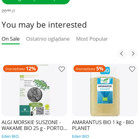
20
zł
90
You may be interested
On Sale
Ostatnio oglądane
Most Popular
12%
5%
Oszczędzasz
Oszczędzasz
ALGI MORSKIE SUSZONE -
AMARANTUS BIO 1 kg - BIO
WAKAME BIO 25 g - PORTO
PLANET
MUINOS
Eden BIO
Eden BIO