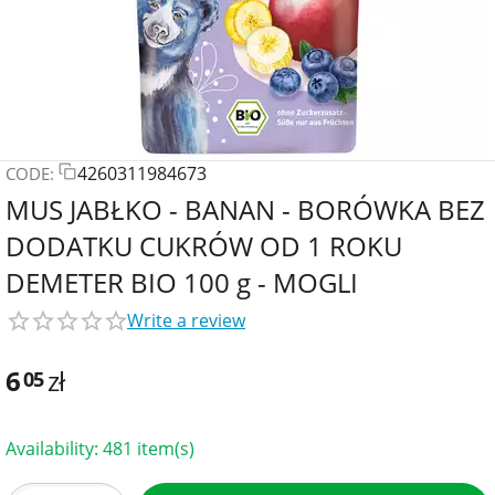
4260311984673
CODE:
MUS JABŁKO - BANAN - BORÓWKA BEZ
DODATKU CUKRÓW OD 1 ROKU
DEMETER BIO 100 g - MOGLI
Write a review
6
zł
05
Availability:
481 item(s)