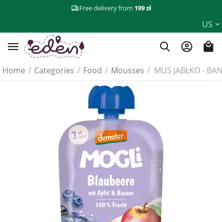
Free delivery from
199 zł
US
Home
/
Categories
/
Food
/
Mousses
/
MUS JABŁKO - BA