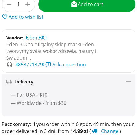
+
−
Add to cart
Add to wish list
Eden BIO
Vendor:
Eden BIO to oficjalny sklep marki Eden –
tworzymy świat wokół zdrowia, natury i
świadom...
+48537713790
Ask a question
Delivery
— For USA - $10
— Worldwide - from $30
Paczkomaty:
If you order within 6 godz. 49 min. then your
order delivered in 3 dni. from
14.99
zł
(
Change
)