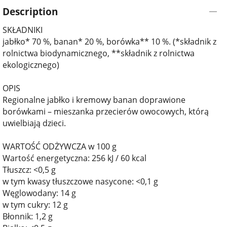
Description
SKŁADNIKI
jabłko* 70 %, banan* 20 %, borówka** 10 %. (*składnik z
rolnictwa biodynamicznego, **składnik z rolnictwa
ekologicznego)
OPIS
Regionalne jabłko i kremowy banan doprawione
borówkami – mieszanka przecierów owocowych, którą
uwielbiają dzieci.
WARTOŚĆ ODŻYWCZA w 100 g
Wartość energetyczna: 256 kJ / 60 kcal
Tłuszcz: <0,5 g
w tym kwasy tłuszczowe nasycone: <0,1 g
Węglowodany: 14 g
w tym cukry: 12 g
Błonnik: 1,2 g