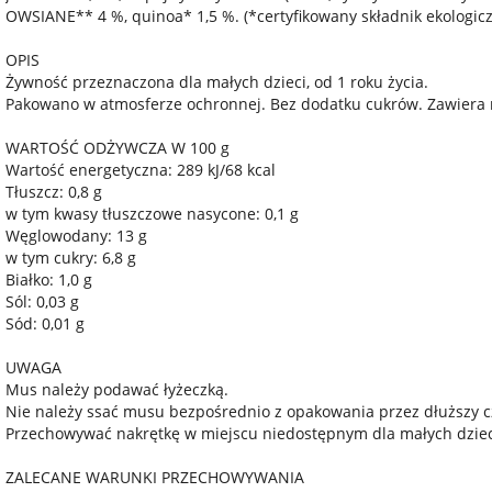
OWSIANE** 4 %, quinoa* 1,5 %. (*certyfikowany składnik ekologicz
OPIS
Żywność przeznaczona dla małych dzieci, od 1 roku życia.
Pakowano w atmosferze ochronnej. Bez dodatku cukrów. Zawiera n
WARTOŚĆ ODŻYWCZA W 100 g
Wartość energetyczna: 289 kJ/68 kcal
Tłuszcz: 0,8 g
w tym kwasy tłuszczowe nasycone: 0,1 g
Węglowodany: 13 g
w tym cukry: 6,8 g
Białko: 1,0 g
Sól: 0,03 g
Sód: 0,01 g
UWAGA
Mus należy podawać łyżeczką.
Nie należy ssać musu bezpośrednio z opakowania przez dłuższy 
Przechowywać nakrętkę w miejscu niedostępnym dla małych dziec
ZALECANE WARUNKI PRZECHOWYWANIA