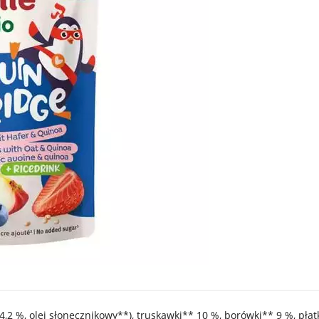
,2 %, olej słonecznikowy**), truskawki** 10 %, borówki** 9 %, płat