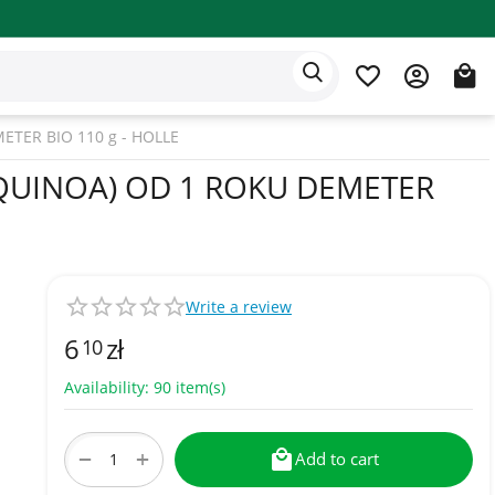
Eden app
English
TER BIO 110 g - HOLLE
QUINOA) OD 1 ROKU DEMETER
Write a review
6
zł
10
Availability:
90 item(s)
+
−
Add to cart