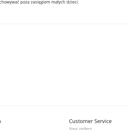
echowywać poza zasięgiem małych dzieci.
n
Customer Service
Your orders