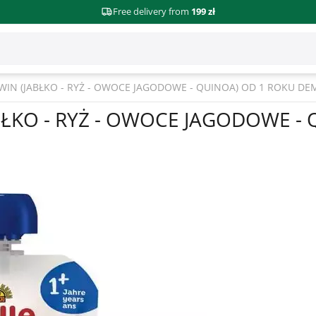
Free delivery from
199 zł
N (JABŁKO - RYŻ - OWOCE JAGODOWE - QUINOA) OD 1 ROKU DEME
ŁKO - RYŻ - OWOCE JAGODOWE - 