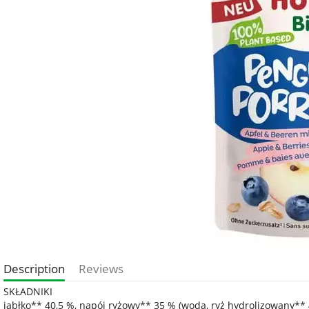
Description
Reviews
SKŁADNIKI
jabłko** 40,5 %, napój ryżowy** 35 % (woda, ryż hydrolizowany** 4