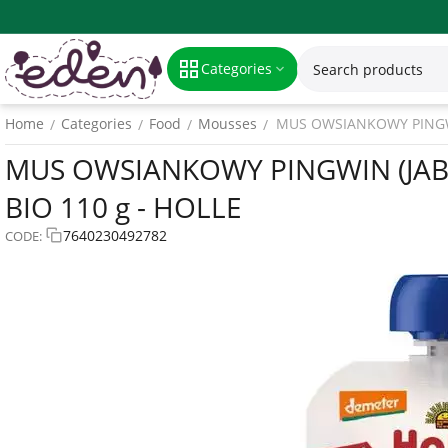
Categories
Home
Categories
Food
Mousses
MUS OWSIANKOWY PINGWI
/
/
/
/
MUS OWSIANKOWY PINGWIN (JAB
BIO 110 g - HOLLE
7640230492782
CODE: