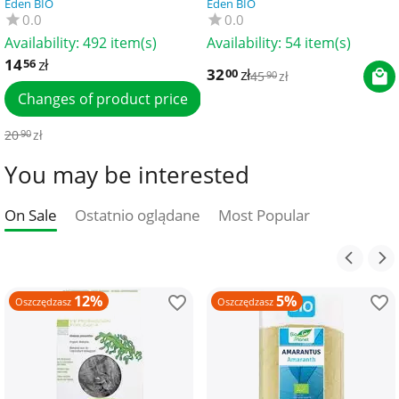
Eden BIO
Eden BIO
0.0
0.0
Availability:
492 item(s)
Availability:
54 item(s)
14
zł
56
32
zł
00
45
zł
90
Changes of product price
20
zł
90
You may be interested
On Sale
Ostatnio oglądane
Most Popular
12%
5%
Oszczędzasz
Oszczędzasz