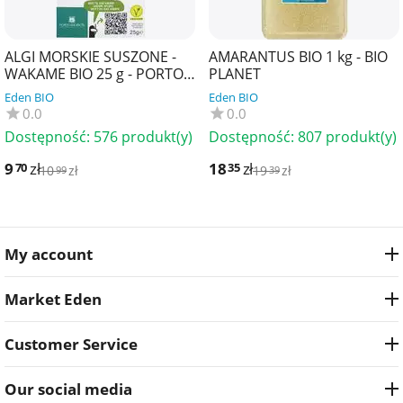
ALGI MORSKIE SUSZONE -
AMARANTUS BIO 1 kg - BIO
WAKAME BIO 25 g - PORTO
PLANET
MUINOS
Eden BIO
Eden BIO
0.0
0.0
Dostępność:
576 produkt(y)
Dostępność:
807 produkt(y)
9
zł
18
zł
70
35
10
zł
19
zł
99
39
My account
Market Eden
Customer Service
Our social media