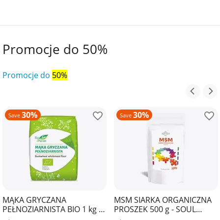
Promocje do 50%
Promocje do
50%
30%
30%
Save
Save
MĄKA GRYCZANA
MSM SIARKA ORGANICZNA
PEŁNOZIARNISTA BIO 1 kg -
PROSZEK 500 g - SOUL
BIO PLANET
FARM