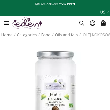
Free delivery from
199 zł
US
Home
/
Categories
/
Food
/
Oils and fats
/
OLEJ KOKOSOW