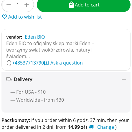
+
−
Add to cart
Add to wish list
Eden BIO
Vendor:
Eden BIO to oficjalny sklep marki Eden –
tworzymy świat wokół zdrowia, natury i
świadom...
+48537713790
Ask a question
Delivery
— For USA - $10
— Worldwide - from $30
Paczkomaty:
If you order within 6 godz. 37 min. then your
order delivered in 2 dni. from
14.99
zł
(
Change
)