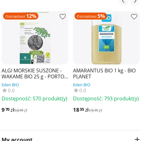
12%
5%
Oszczędzasz
Oszczędzasz
ALGI MORSKIE SUSZONE -
AMARANTUS BIO 1 kg - BIO
WAKAME BIO 25 g - PORTO
PLANET
MUINOS
Eden BIO
Eden BIO
0.0
0.0
Dostępność:
570 produkt(y)
Dostępność:
793 produkt(y)
9
zł
18
zł
70
35
10
zł
19
zł
99
39
My account