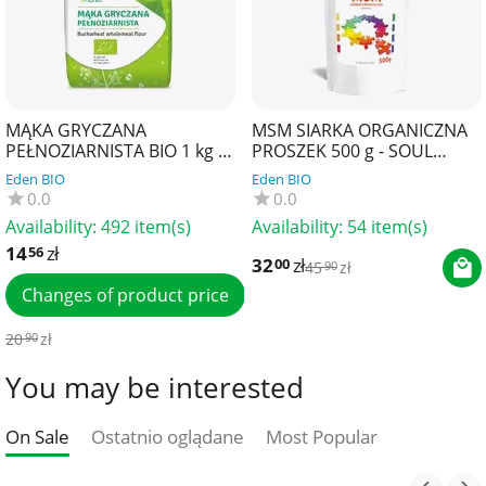
MĄKA GRYCZANA
MSM SIARKA ORGANICZNA
PEŁNOZIARNISTA BIO 1 kg -
PROSZEK 500 g - SOUL
BIO PLANET
FARM
Eden BIO
Eden BIO
0.0
0.0
Availability:
492 item(s)
Availability:
54 item(s)
14
zł
56
32
zł
00
45
zł
90
Changes of product price
20
zł
90
You may be interested
On Sale
Ostatnio oglądane
Most Popular