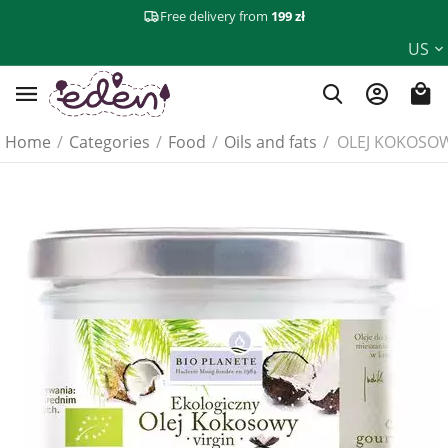
Free delivery from
199 zł
US
Home
/
Categories
/
Food
/
Oils and fats
/
OLEJ KOKOSOWY