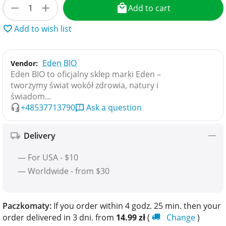
+
−
Add to cart
Add to wish list
Eden BIO
Vendor:
Eden BIO to oficjalny sklep marki Eden –
tworzymy świat wokół zdrowia, natury i
świadom...
+48537713790
Ask a question
Delivery
— For USA - $10
— Worldwide - from $30
Paczkomaty:
If you order within 4 godz. 25 min. then your
order delivered in 3 dni. from
14.99
zł
(
Change
)