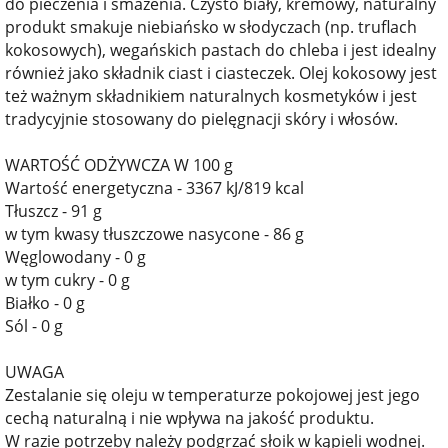
do pieczenia i smażenia. Czysto biały, kremowy, naturalny
produkt smakuje niebiańsko w słodyczach (np. truflach
kokosowych), wegańskich pastach do chleba i jest idealny
również jako składnik ciast i ciasteczek. Olej kokosowy jest
też ważnym składnikiem naturalnych kosmetyków i jest
tradycyjnie stosowany do pielęgnacji skóry i włosów.
WARTOŚĆ ODŻYWCZA W 100 g
Wartość energetyczna - 3367 kJ/819 kcal
Tłuszcz - 91 g
w tym kwasy tłuszczowe nasycone - 86 g
Węglowodany - 0 g
w tym cukry - 0 g
Białko - 0 g
Sól - 0 g
UWAGA
Zestalanie się oleju w temperaturze pokojowej jest jego
cechą naturalną i nie wpływa na jakość produktu.
W razie potrzeby należy podgrzać słoik w kąpieli wodnej.