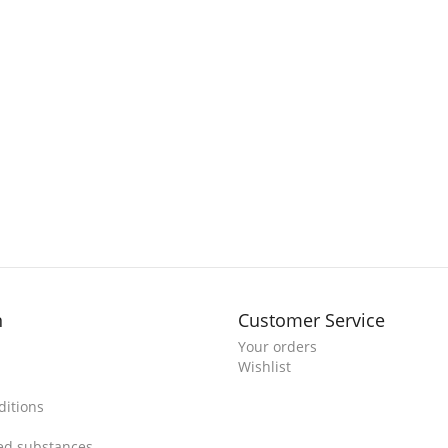
n
Customer Service
Your orders
Wishlist
itions
ted substances