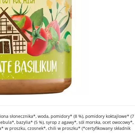
iona słonecznika*, woda, pomidory* (8 %), pomidory koktajlowe* (7
ebula*, bazylia* (5 %), syrop z agawy*, sól morska, ocet owocowy*,
a* w proszku, czosnek*, chili w proszku* (*certyfikowany składnik