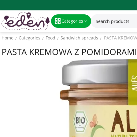
Categories
Home
Categories
Food
Sandwich spreads
PASTA KREMOWA
/
/
/
/
PASTA KREMOWA Z POMIDORAMI C