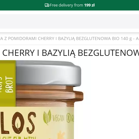
Free delivery from
199 zł
 Z POMIDORAMI CHERRY I BAZYLIĄ BEZGLUTENOWA BIO 140 g - 
HERRY I BAZYLIĄ BEZGLUTENOWA 