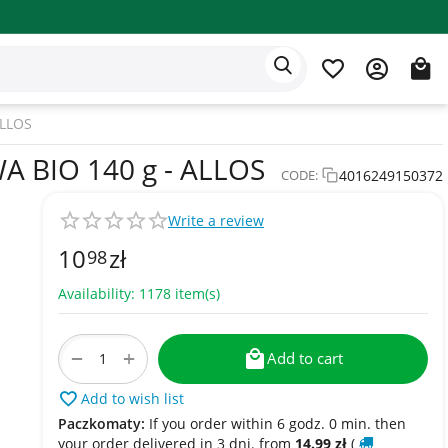
Eden app
English
ALLOS
BIO 140 g - ALLOS
4016249150372
CODE:
Write a review
10
zł
98
Availability:
1178 item(s)
+
−
Add to cart
Add to wish list
Paczkomaty:
If you order within 6 godz. 0 min. then
your order delivered in 3 dni. from
14.99
zł
(