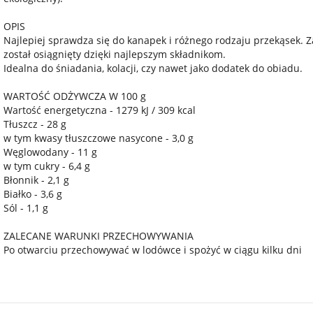
OPIS
Najlepiej sprawdza się do kanapek i różnego rodzaju przekąsek.
został osiągnięty dzięki najlepszym składnikom.
Idealna do śniadania, kolacji, czy nawet jako dodatek do obiadu.
WARTOŚĆ ODŻYWCZA W 100 g
Wartość energetyczna - 1279 kJ / 309 kcal
Tłuszcz - 28 g
w tym kwasy tłuszczowe nasycone - 3,0 g
Węglowodany - 11 g
w tym cukry - 6,4 g
Błonnik - 2,1 g
Białko - 3,6 g
Sól - 1,1 g
ZALECANE WARUNKI PRZECHOWYWANIA
Po otwarciu przechowywać w lodówce i spożyć w ciągu kilku dni