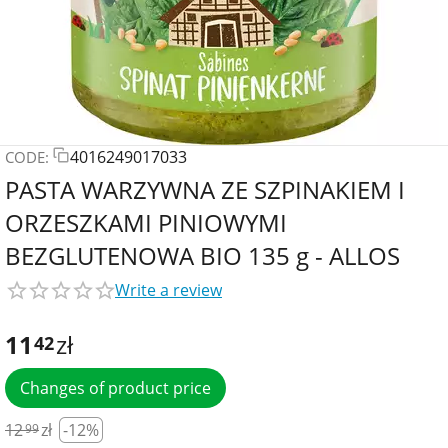
4016249017033
CODE:
PASTA WARZYWNA ZE SZPINAKIEM I
ORZESZKAMI PINIOWYMI
BEZGLUTENOWA BIO 135 g - ALLOS
Write a review
11
zł
42
Changes of product price
12
zł
-12%
99