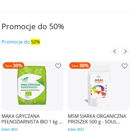
Promocje do 50%
Promocje do
50%
30%
30%
Save
Save
MĄKA GRYCZANA
MSM SIARKA ORGANICZNA
PEŁNOZIARNISTA BIO 1 kg -
PROSZEK 500 g - SOUL
BIO PLANET
FARM
Eden BIO
Eden BIO