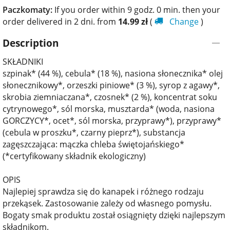
Paczkomaty:
If you order within 9 godz. 0 min. then your
order delivered in 2 dni. from
14.99
zł
(
Change
)
Description
SKŁADNIKI
szpinak* (44 %), cebula* (18 %), nasiona słonecznika* olej
słonecznikowy*, orzeszki piniowe* (3 %), syrop z agawy*,
skrobia ziemniaczana*, czosnek* (2 %), koncentrat soku
cytrynowego*, sól morska, musztarda* (woda, nasiona
GORCZYCY*, ocet*, sól morska, przyprawy*), przyprawy*
(cebula w proszku*, czarny pieprz*), substancja
zagęszczająca: mączka chleba świętojańskiego*
(*certyfikowany składnik ekologiczny)
OPIS
Najlepiej sprawdza się do kanapek i różnego rodzaju
przekąsek. Zastosowanie zależy od własnego pomysłu.
Bogaty smak produktu został osiągnięty dzięki najlepszym
składnikom.