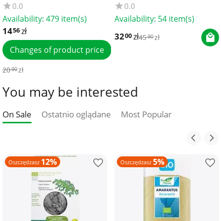
0.0
0.0
Availability:
479 item(s)
Availability:
54 item(s)
14
zł
56
32
zł
00
45
zł
90
Changes of product price
20
zł
90
You may be interested
On Sale
Ostatnio oglądane
Most Popular
12%
5%
Oszczędzasz
Oszczędzasz