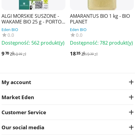
ALGI MORSKIE SUSZONE -
AMARANTUS BIO 1 kg - BIO
WAKAME BIO 25 g - PORTO
PLANET
MUINOS
Eden BIO
Eden BIO
0.0
0.0
Dostępność:
562 produkt(y)
Dostępność:
782 produkt(y)
9
zł
18
zł
70
35
10
zł
19
zł
99
39
My account
Market Eden
Customer Service
Our social media