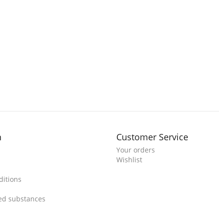
n
Customer Service
Your orders
Wishlist
itions
ted substances