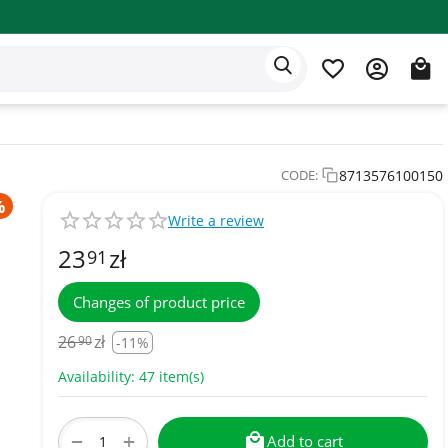
Eden app
English
8713576100150
CODE:
Write a review
23
zł
91
Changes of product price
26
zł
90
-11%
Availability:
47 item(s)
+
−
Add to cart