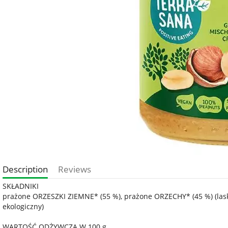
Description
Reviews
SKŁADNIKI
prażone ORZESZKI ZIEMNE* (55 %), prażone ORZECHY* (45 %) (las
ekologiczny)
WARTOŚĆ ODŻYWCZA W 100 g