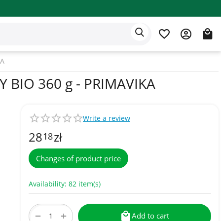
Eden app
English
KA
IO 360 g - PRIMAVIKA
Write a review
28
zł
18
Changes of product price
Availability:
82 item(s)
+
−
Add to cart