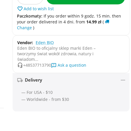
Add to wish list
Paczkomaty:
If you order within 9 godz. 15 min. then
your order delivered in 4 dni. from
14.99
zł
(
Change
)
Vendor:
Eden BIO
Eden BIO to oficjalny sklep marki Eden –
tworzymy świat wokół zdrowia, natury i
świadom...
Ask a question
+48537713790
Delivery
— For USA - $10
— Worldwide - from $30