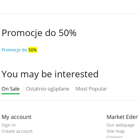
Promocje do 50%
Promocje do
50%
You may be interested
On Sale
Ostatnio oglądane
Most Popular
My account
Market Ede
Sign in
Our webpage
Create account
Site map
Contact