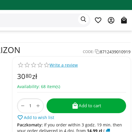
Eden app
English
RIZON
8712439010919
CODE:
Write a review
30
zł
80
Availability:
68 item(s)
+
−
Add to cart
Add to wish list
Paczkomaty:
If you order within 3 godz. 19 min. then
your order delivered in 4 dni. from
14.99
zł
(