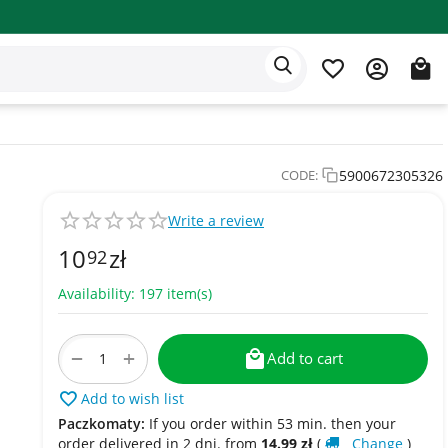
Eden app
English
5900672305326
CODE:
Write a review
10
zł
92
Availability:
197 item(s)
+
−
Add to cart
Add to wish list
Paczkomaty:
If you order within 53 min. then your
order delivered in 2 dni. from
14.99
zł
(
Change
)