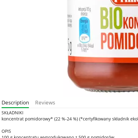
Description
Reviews
SKŁADNIKI
koncentrat pomidorowy* (22 %-24 %) (*certyfikowany składnik eko
OPIS
100 g koncentratu wyprodukowano z 500 g pomidorów.