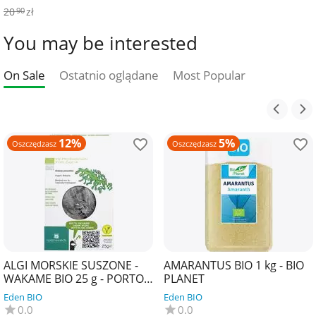
20
zł
90
You may be interested
On Sale
Ostatnio oglądane
Most Popular
12%
5%
Oszczędzasz
Oszczędzasz
ALGI MORSKIE SUSZONE -
AMARANTUS BIO 1 kg - BIO
WAKAME BIO 25 g - PORTO
PLANET
MUINOS
Eden BIO
Eden BIO
0.0
0.0