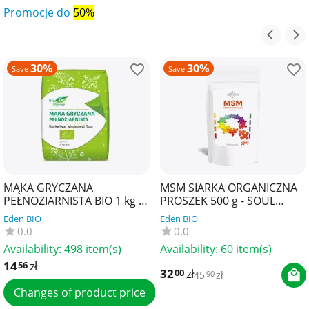
Promocje do
50%
30%
30%
Save
Save
MĄKA GRYCZANA
MSM SIARKA ORGANICZNA
PEŁNOZIARNISTA BIO 1 kg -
PROSZEK 500 g - SOUL
BIO PLANET
FARM
Eden BIO
Eden BIO
0.0
0.0
Availability:
498 item(s)
Availability:
60 item(s)
14
zł
56
32
zł
00
45
zł
90
Changes of product price