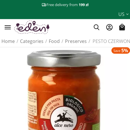
Free delivery from
199 zł
US
Home
/
Categories
/
Food
/
Preserves
/
PESTO CZERWONE
5%
Save