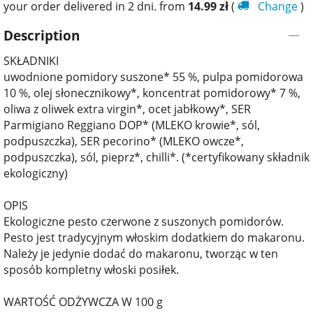
your order delivered in 2 dni. from
14.99
zł
(
Change
)
Description
SKŁADNIKI
uwodnione pomidory suszone* 55 %, pulpa pomidorowa
10 %, olej słonecznikowy*, koncentrat pomidorowy* 7 %,
oliwa z oliwek extra virgin*, ocet jabłkowy*, SER
Parmigiano Reggiano DOP* (MLEKO krowie*, sól,
podpuszczka), SER pecorino* (MLEKO owcze*,
podpuszczka), sól, pieprz*, chilli*. (*certyfikowany składnik
ekologiczny)
OPIS
Ekologiczne pesto czerwone z suszonych pomidorów.
Pesto jest tradycyjnym włoskim dodatkiem do makaronu.
Należy je jedynie dodać do makaronu, tworząc w ten
sposób kompletny włoski posiłek.
WARTOŚĆ ODŻYWCZA W 100 g