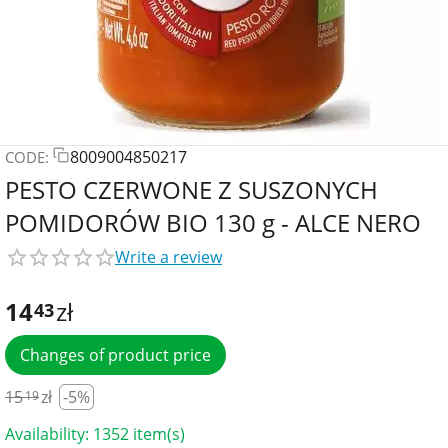
8009004850217
CODE:
PESTO CZERWONE Z SUSZONYCH
POMIDORÓW BIO 130 g - ALCE NERO
Write a review
14
zł
43
Changes of product price
15
zł
-5%
19
Availability:
1352 item(s)