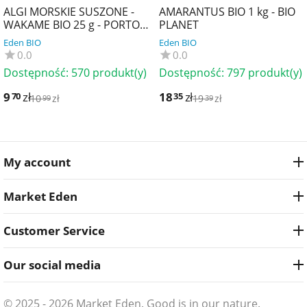
ALGI MORSKIE SUSZONE -
AMARANTUS BIO 1 kg - BIO
WAKAME BIO 25 g - PORTO
PLANET
MUINOS
Eden BIO
Eden BIO
0.0
0.0
Dostępność:
570 produkt(y)
Dostępność:
797 produkt(y)
9
zł
18
zł
70
35
10
zł
19
zł
99
39
My account
Market Eden
Customer Service
Our social media
© 2025 - 2026 Market Eden. Good is in our nature.