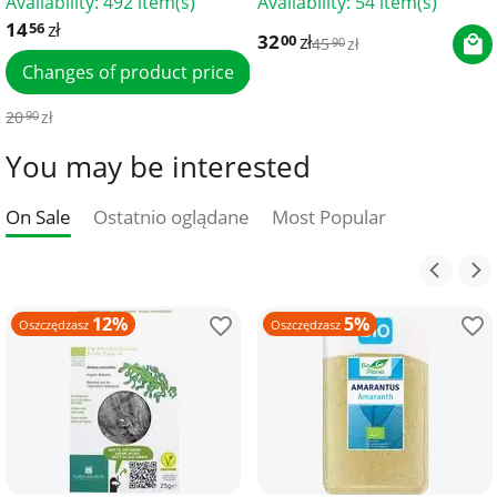
Availability:
492 item(s)
Availability:
54 item(s)
14
zł
56
32
zł
00
45
zł
90
Changes of product price
20
zł
90
You may be interested
On Sale
Ostatnio oglądane
Most Popular
12%
5%
Oszczędzasz
Oszczędzasz