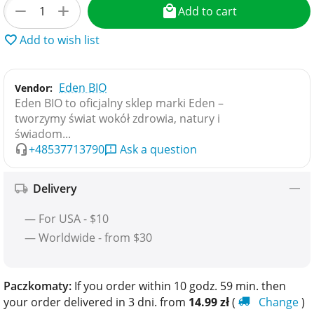
+
−
Add to cart
Add to wish list
Eden BIO
Vendor:
Eden BIO to oficjalny sklep marki Eden –
tworzymy świat wokół zdrowia, natury i
świadom...
+48537713790
Ask a question
Delivery
— For USA - $10
— Worldwide - from $30
Paczkomaty:
If you order within 10 godz. 59 min. then
your order delivered in 3 dni. from
14.99
zł
(
Change
)