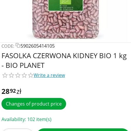
5902605414105
CODE:
FASOLKA CZERWONA KIDNEY BIO 1 kg
- BIO PLANET
Write a review
28
zł
92
Changes of product price
Availability:
102 item(s)