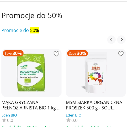
Promocje do 50%
Promocje do
50%
30%
30%
Save
Save
MĄKA GRYCZANA
MSM SIARKA ORGANICZNA
PEŁNOZIARNISTA BIO 1 kg -
PROSZEK 500 g - SOUL
BIO PLANET
FARM
Eden BIO
Eden BIO
0.0
0.0