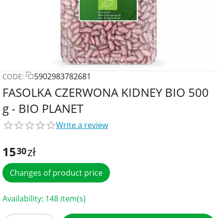
5902983782681
CODE:
FASOLKA CZERWONA KIDNEY BIO 500
g - BIO PLANET
Write a review
15
zł
30
Changes of product price
Availability:
148 item(s)