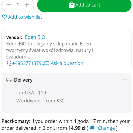
+
−
Add to cart
Add to wish list
Eden BIO
Vendor:
Eden BIO to oficjalny sklep marki Eden –
tworzymy świat wokół zdrowia, natury i
świadom...
+48537713790
Ask a question
Delivery
— For USA - $10
— Worldwide - from $30
Paczkomaty:
If you order within 4 godz. 17 min. then your
order delivered in 2 dni. from
14.99
zł
(
Change
)