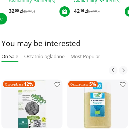
Availability:
54 item(s)
Availability:
53 item(s)
32
zł
42
zł
00
16
45
zł
59
zł
90
90
You may be interested
On Sale
Ostatnio oglądane
Most Popular
12%
5%
Oszczędzasz
Oszczędzasz