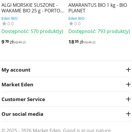
ALGI MORSKIE SUSZONE -
AMARANTUS BIO 1 kg - BIO
WAKAME BIO 25 g - PORTO
PLANET
MUINOS
Eden BIO
Eden BIO
0.0
0.0
Dostępność:
570 produkt(y)
Dostępność:
793 produkt(y)
9
zł
18
zł
70
35
10
zł
19
zł
99
39
My account
Market Eden
Customer Service
Our social media
© 2025 - 2026 Market Eden. Good is in our nature.