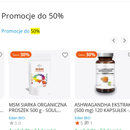
Promocje do 50%
Promocje do
50%
30%
30%
Save
Save
MSM SIARKA ORGANICZNA
ASHWAGANDHA EKSTRAKT
PROSZEK 500 g - SOUL
(500 mg) 120 KAPSUŁEK -
FARM
SOUL FARM
Eden BIO
Eden BIO
0.0
5
1