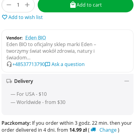
+
−
Add to cart
Add to wish list
Eden BIO
Vendor:
Eden BIO to oficjalny sklep marki Eden –
tworzymy świat wokół zdrowia, natury i
świadom...
+48537713790
Ask a question
Delivery
— For USA - $10
— Worldwide - from $30
Paczkomaty:
If you order within 3 godz. 22 min. then your
order delivered in 4 dni. from
14.99
zł
(
Change
)