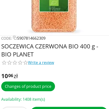
5907814662309
CODE:
SOCZEWICA CZERWONA BIO 400 g -
BIO PLANET
Write a review
10
zł
06
Changes of product price
Availability:
1408 item(s)