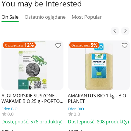
You may be interested
On Sale
Ostatnio oglądane
Most Popular
12%
5%
Oszczędzasz
Oszczędzasz
ALGI MORSKIE SUSZONE -
AMARANTUS BIO 1 kg - BIO
WAKAME BIO 25 g - PORTO
PLANET
MUINOS
Eden BIO
Eden BIO
0.0
0.0
Dostępność:
576 produkt(y)
Dostępność:
808 produkt(y)