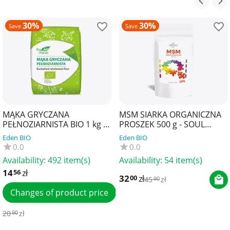
30%
30%
Save
Save
MĄKA GRYCZANA
MSM SIARKA ORGANICZNA
PEŁNOZIARNISTA BIO 1 kg -
PROSZEK 500 g - SOUL
BIO PLANET
FARM
Eden BIO
Eden BIO
0.0
0.0
Availability:
492 item(s)
Availability:
54 item(s)
14
zł
56
32
zł
00
45
zł
90
Changes of product price
20
zł
90