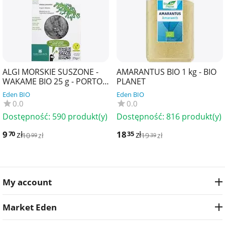
ALGI MORSKIE SUSZONE -
AMARANTUS BIO 1 kg - BIO
WAKAME BIO 25 g - PORTO
PLANET
MUINOS
Eden BIO
Eden BIO
0.0
0.0
Dostępność:
590 produkt(y)
Dostępność:
816 produkt(y)
9
zł
18
zł
70
35
10
zł
19
zł
99
39
My account
Market Eden