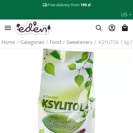
Free delivery from
199 zł
US
Home
/
Categories
/
Food
/
Sweeteners
/
KSYLITOL 1 kg 