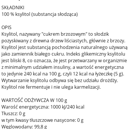
SKŁADNIKI
100 % ksylitol (substancja słodząca)
OPIS
Ksylitol, nazywany "cukrem brzozowym" to słodzik
pozyskiwany z drewna drzew liściastych, głównie z brzozy.
Ksylitol jest substancją pochodzenia naturalnego używaną
jako zamiennik białego cukru. Indeks glikemiczny ksylitolu
jest bliski 8, co oznacza, że jest przetwarzany w organizmie
z minimalnym udziałem insuliny, a wartość energetyczna
to jedynie 240 kcal na 100 g, czyli 12 kcal na łyżeczkę (5 g).
Wytwarzanie ksylitolu odbywa się bez udziału drożdży.
Ksylitol nie fermentuje i nie ulega karmelizacji.
WARTOŚĆ ODŻYWCZA W 100 g
Warość energetyczna: 1000 kJ/240 kcal
Tłuszcz: 0 g
w tym kwasy tłuszczowe nasycone: 0 g
Węglowodany: 99,8 g