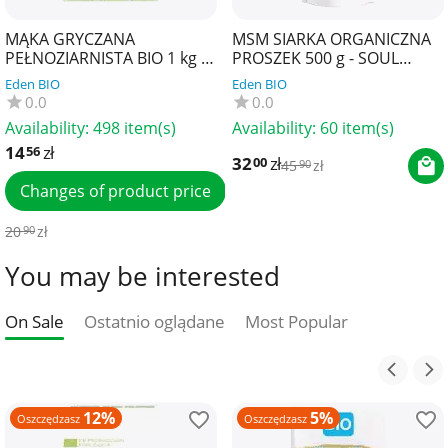
MĄKA GRYCZANA
MSM SIARKA ORGANICZNA
PEŁNOZIARNISTA BIO 1 kg -
PROSZEK 500 g - SOUL
BIO PLANET
FARM
Eden BIO
Eden BIO
0.0
0.0
Availability:
498 item(s)
Availability:
60 item(s)
14
zł
56
32
zł
00
45
zł
90
Changes of product price
20
zł
90
You may be interested
On Sale
Ostatnio oglądane
Most Popular
12%
5%
Oszczędzasz
Oszczędzasz