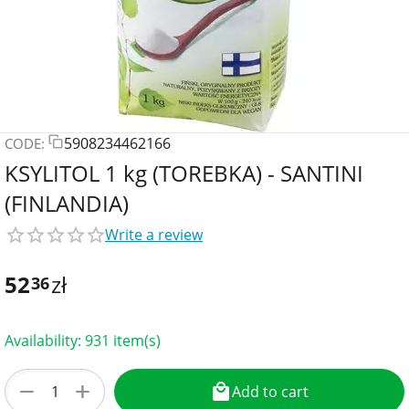
5908234462166
CODE:
KSYLITOL 1 kg (TOREBKA) - SANTINI
(FINLANDIA)
Write a review
52
zł
36
Availability:
931 item(s)
+
−
Add to cart