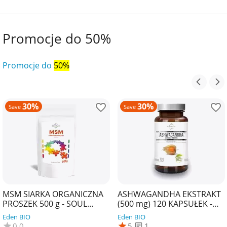
Promocje do 50%
Promocje do
50%
30%
30%
Save
Save
MSM SIARKA ORGANICZNA
ASHWAGANDHA EKSTRAKT
PROSZEK 500 g - SOUL
(500 mg) 120 KAPSUŁEK -
FARM
SOUL FARM
Eden BIO
Eden BIO
0.0
5
1