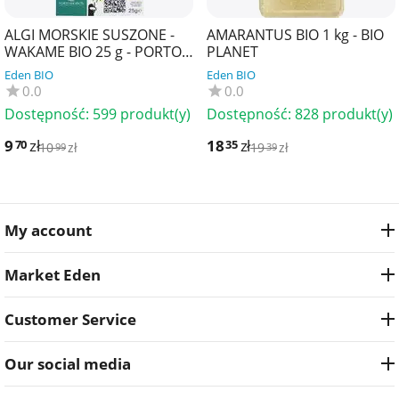
ALGI MORSKIE SUSZONE -
AMARANTUS BIO 1 kg - BIO
WAKAME BIO 25 g - PORTO
PLANET
MUINOS
Eden BIO
Eden BIO
0.0
0.0
Dostępność:
599 produkt(y)
Dostępność:
828 produkt(y)
9
zł
18
zł
70
35
10
zł
19
zł
99
39
My account
Market Eden
Customer Service
Our social media