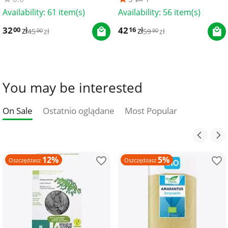
Availability:
61 item(s)
Availability:
56 item(s)
32
zł
42
zł
00
16
45
zł
59
zł
90
90
You may be interested
On Sale
Ostatnio oglądane
Most Popular
12%
5%
Oszczędzasz
Oszczędzasz