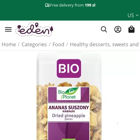
Free delivery from
199 zł
US
Home
/
Categories
/
Food
/
Healthy desserts, sweets and