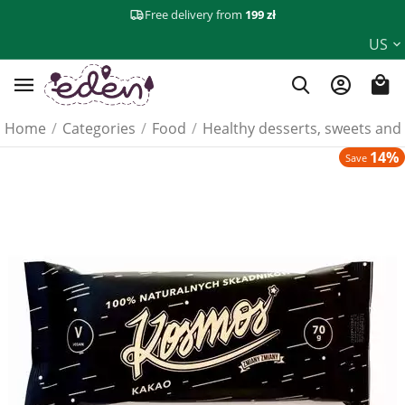
Free delivery from
199 zł
US
Home
/
Categories
/
Food
/
Healthy desserts, sweets and
14%
Save