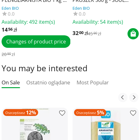
PEŁNOZIARNISTA BIO 1 kg -
PROSZEK 500 g - SOUL
BIO PLANET
FARM
Eden BIO
Eden BIO
0.0
0.0
Availability:
492 item(s)
Availability:
54 item(s)
14
zł
56
32
zł
00
45
zł
90
Changes of product price
20
zł
90
You may be interested
On Sale
Ostatnio oglądane
Most Popular
12%
5%
Oszczędzasz
Oszczędzasz