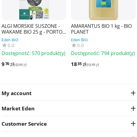
ALGI MORSKIE SUSZONE -
AMARANTUS BIO 1 kg - BIO
WAKAME BIO 25 g - PORTO
PLANET
MUINOS
Eden BIO
Eden BIO
0.0
0.0
Dostępność:
570 produkt(y)
Dostępność:
794 produkt(y)
9
zł
18
zł
70
35
10
zł
19
zł
99
39
My account
Market Eden
Customer Service