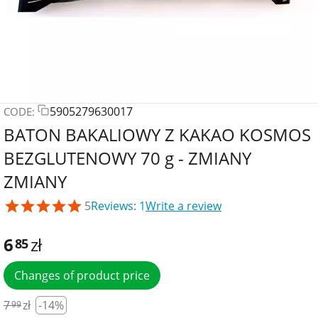
5905279630017
CODE:
BATON BAKALIOWY Z KAKAO KOSMOS
BEZGLUTENOWY 70 g - ZMIANY
ZMIANY
5
Reviews: 1
Write a review
6
zł
85
Changes of product price
7
zł
-14%
99