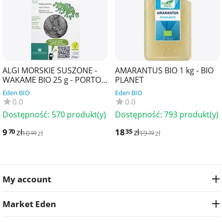
ALGI MORSKIE SUSZONE -
AMARANTUS BIO 1 kg - BIO
WAKAME BIO 25 g - PORTO
PLANET
MUINOS
Eden BIO
Eden BIO
0.0
0.0
Dostępność:
570 produkt(y)
Dostępność:
793 produkt(y)
9
zł
18
zł
70
35
10
zł
19
zł
99
39
My account
Market Eden