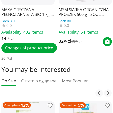
MĄKA GRYCZANA
MSM SIARKA ORGANICZNA
PEŁNOZIARNISTA BIO 1 kg -
PROSZEK 500 g - SOUL
BIO PLANET
FARM
Eden BIO
Eden BIO
0.0
0.0
Availability:
492 item(s)
Availability:
54 item(s)
14
zł
56
32
zł
00
45
zł
90
Changes of product price
20
zł
90
You may be interested
On Sale
Ostatnio oglądane
Most Popular
12%
5%
Oszczędzasz
Oszczędzasz