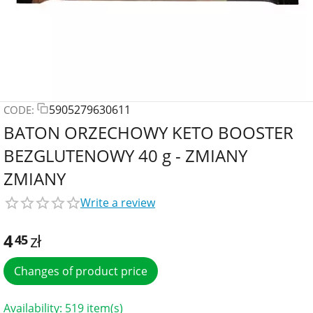
5905279630611
CODE:
BATON ORZECHOWY KETO BOOSTER
BEZGLUTENOWY 40 g - ZMIANY
ZMIANY
Write a review
4
zł
45
Changes of product price
Availability:
519 item(s)