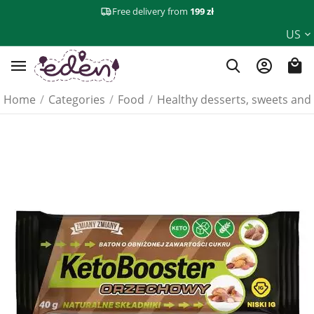
Free delivery from
199 zł
US
Home
/
Categories
/
Food
/
Healthy desserts, sweets and