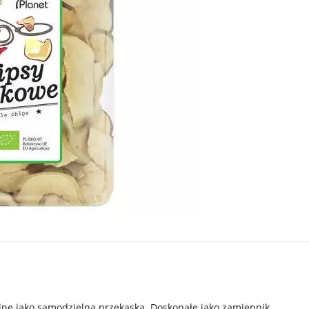
lne jako samodzielna przekąska. Doskonałe jako zamiennik