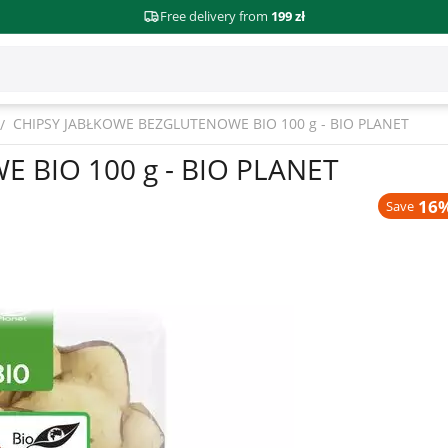
Free delivery from
199 zł
CHIPSY JABŁKOWE BEZGLUTENOWE BIO 100 g - BIO PLANET
/
 BIO 100 g - BIO PLANET
16%
Save