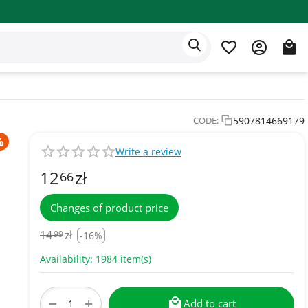
Eden app
English
5907814669179
CODE:
Write a review
12
zł
66
Changes of product price
14
zł
99
-16%
Availability:
1984 item(s)
+
−
Add to cart