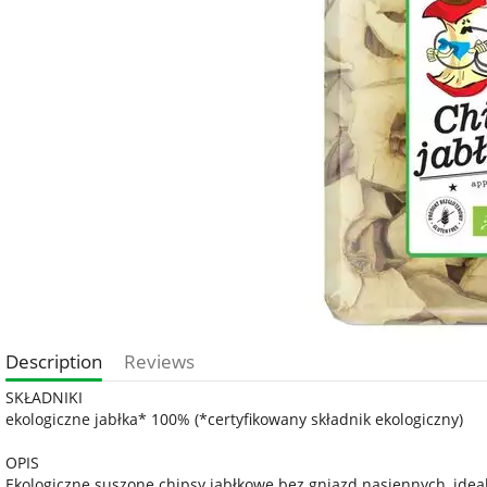
Description
Reviews
SKŁADNIKI
ekologiczne jabłka* 100% (*certyfikowany składnik ekologiczny)
OPIS
Ekologiczne suszone chipsy jabłkowe bez gniazd nasiennych, idea