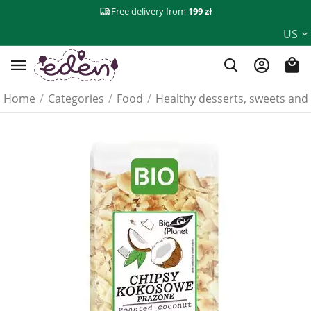
Free delivery from
199 zł
US
Home
/
Categories
/
Food
/
Healthy desserts, sweets and