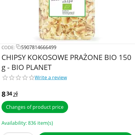
5907814666499
CODE:
CHIPSY KOKOSOWE PRAŻONE BIO 150
g - BIO PLANET
Write a review
8
zł
34
Changes of product price
Availability:
836 item(s)