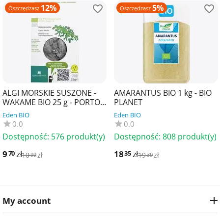
12%
5%
Oszczędzasz
Oszczędzasz
ALGI MORSKIE SUSZONE -
AMARANTUS BIO 1 kg - BIO
WAKAME BIO 25 g - PORTO
PLANET
MUINOS
Eden BIO
Eden BIO
0.0
0.0
Dostępność:
576 produkt(y)
Dostępność:
808 produkt(y)
9
zł
18
zł
70
35
10
zł
19
zł
99
39
My account