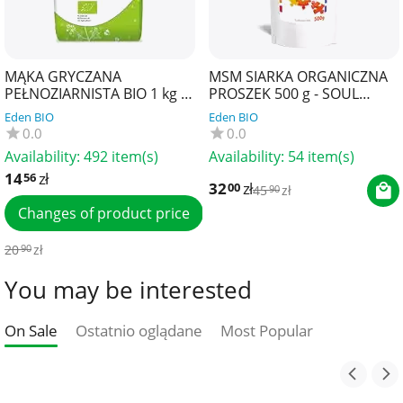
MĄKA GRYCZANA
MSM SIARKA ORGANICZNA
PEŁNOZIARNISTA BIO 1 kg -
PROSZEK 500 g - SOUL
BIO PLANET
FARM
Eden BIO
Eden BIO
0.0
0.0
Availability:
492 item(s)
Availability:
54 item(s)
14
zł
56
32
zł
00
45
zł
90
Changes of product price
20
zł
90
You may be interested
On Sale
Ostatnio oglądane
Most Popular