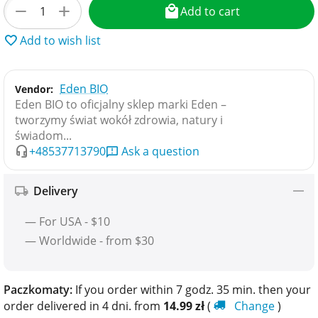
+
−
Add to cart
Add to wish list
Eden BIO
Vendor:
Eden BIO to oficjalny sklep marki Eden –
tworzymy świat wokół zdrowia, natury i
świadom...
+48537713790
Ask a question
Delivery
— For USA - $10
— Worldwide - from $30
Paczkomaty:
If you order within 7 godz. 35 min. then your
order delivered in 4 dni. from
14.99
zł
(
Change
)