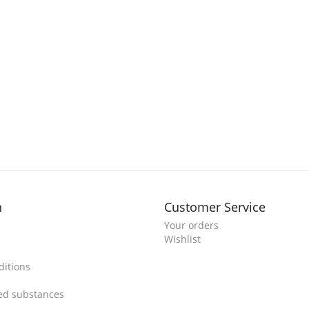
n
Customer Service
Your orders
Wishlist
itions
ted substances