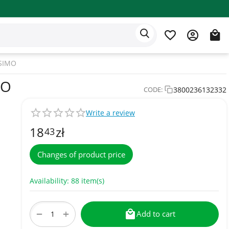
Eden app
English
SIMO
MO
3800236132332
CODE:
Write a review
18
zł
43
Changes of product price
Availability:
88 item(s)
+
−
Add to cart