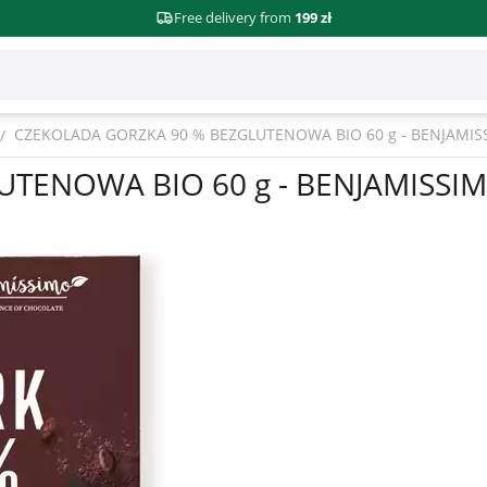
Free delivery from
199 zł
CZEKOLADA GORZKA 90 % BEZGLUTENOWA BIO 60 g - BENJAMIS
/
TENOWA BIO 60 g - BENJAMISSI