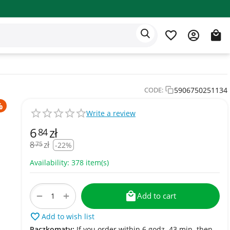
Eden app
English
5906750251134
CODE:
Write a review
6
zł
84
8
zł
75
-22%
Availability:
378 item(s)
+
−
Add to cart
Add to wish list
Paczkomaty:
If you order within 6 godz. 43 min. then