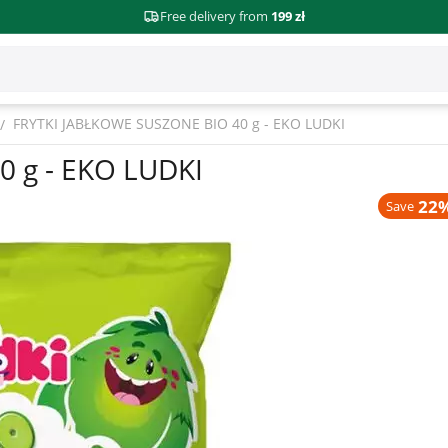
Free delivery from
199 zł
FRYTKI JABŁKOWE SUSZONE BIO 40 g - EKO LUDKI
/
 g - EKO LUDKI
22%
Save