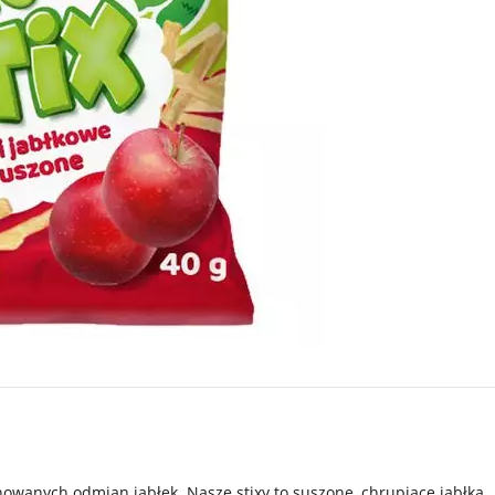
owanych odmian jabłek. Nasze stixy to suszone, chrupiące jabłka.