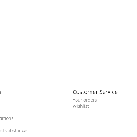
n
Customer Service
Your orders
Wishlist
itions
ted substances