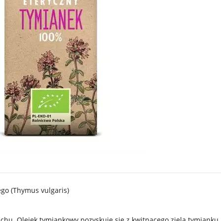
ego (Thymus vulgaris)
hu. Olejek tymiankowy pozyskuje się z kwitnącego ziela tymianku