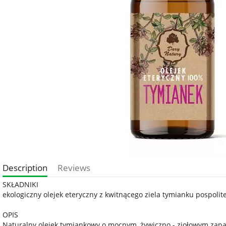
Description
Reviews
SKŁADNIKI
ekologiczny olejek eteryczny z kwitnącego ziela tymianku pospolit
OPIS
Naturalny olejek tymiankowy o mocnym, żywiczno - ziołowym zapac