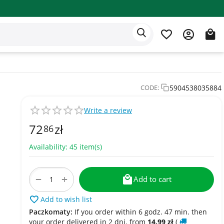
Eden app
English
5904538035884
CODE:
Write a review
72
zł
86
Availability:
45 item(s)
+
−
Add to cart
Add to wish list
Paczkomaty:
If you order within 6 godz. 47 min. then
your order delivered in 2 dni. from
14.99
zł
(