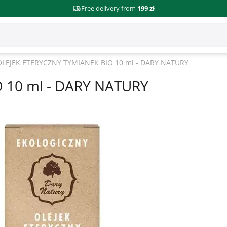
Free delivery from
199 zł
OLEJEK ETERYCZNY TYMIANEK BIO 10 ml - DARY NATURY
 10 ml - DARY NATURY