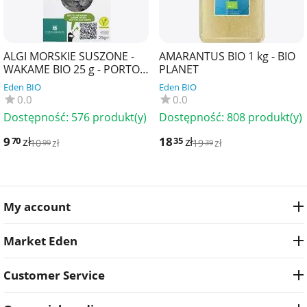
ALGI MORSKIE SUSZONE -
AMARANTUS BIO 1 kg - BIO
WAKAME BIO 25 g - PORTO
PLANET
MUINOS
Eden BIO
Eden BIO
0.0
0.0
Dostępność:
576 produkt(y)
Dostępność:
808 produkt(y)
9
zł
18
zł
70
35
10
zł
19
zł
99
39
My account
Market Eden
Customer Service