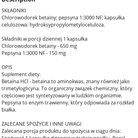
SKŁADNIKI
Chlorowodorek betainy; pepsyna 1:3000 NF; kapsułka
celulozowa: hydroksypropylometyloceluloza.
Składniki w porcji dziennej 1 kapsułka
Chlorowodorek betainy - 650 mg
Pepsyna 1:3000 NF - 150 mg
OPIS
Suplement diety.
Betaina HCl - betaina to aminokwas, znany również jako
trimetyloglicyna. To organiczny związek chemiczny, który
częściowo jest syntetyzowany w ludzkim organizmie.
Pepsyna to enzym trawienny, który odpowiada za rozkład
białka.
ZALECANE SPOŻYCIE I INNE UWAGI
Zalecana porcja produktu do spożycia w ciągu dnia:
Spożywać 1 kapsułkę dziennie w trakcie posiłku. Popić