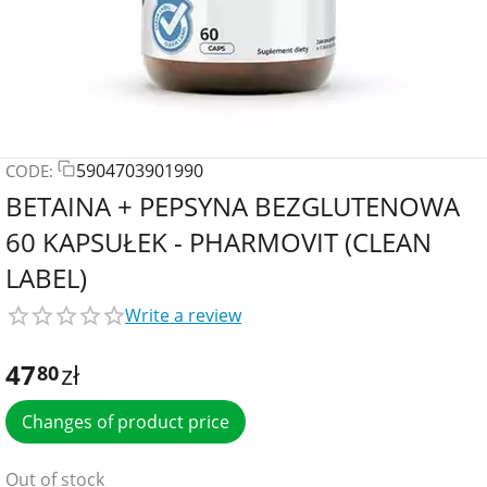
5904703901990
CODE:
BETAINA + PEPSYNA BEZGLUTENOWA
60 KAPSUŁEK - PHARMOVIT (CLEAN
LABEL)
Write a review
47
zł
80
Changes of product price
Out of stock