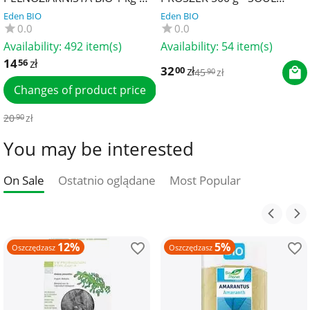
BIO PLANET
FARM
Eden BIO
Eden BIO
0.0
0.0
Availability:
492 item(s)
Availability:
54 item(s)
14
zł
56
32
zł
00
45
zł
90
Changes of product price
20
zł
90
You may be interested
On Sale
Ostatnio oglądane
Most Popular
12%
5%
Oszczędzasz
Oszczędzasz