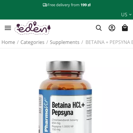
Free delivery from
199 zł
US
Home
/
Categories
/
Supplements
/
BETAINA + PEPSYNA 