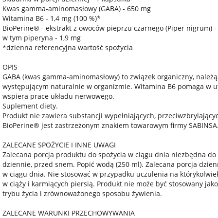
Kwas gamma-aminomasłowy (GABA) - 650 mg
Witamina B6 - 1,4 mg (100 %)*
BioPerine® - ekstrakt z owoców pieprzu czarnego (Piper nigrum) -
w tym piperyna - 1,9 mg
*dzienna referencyjna wartość spożycia
OPIS
GABA (kwas gamma-aminomasłowy) to związek organiczny, należą
występującym naturalnie w organizmie. Witamina B6 pomaga w ut
wspiera prace układu nerwowego.
Suplement diety.
Produkt nie zawiera substancji wypełniających, przeciwzbrylający
BioPerine® jest zastrzeżonym znakiem towarowym firmy SABINSA
ZALECANE SPOŻYCIE I INNE UWAGI
Zalecana porcja produktu do spożycia w ciągu dnia niezbędna do
dziennie, przed snem. Popić wodą (250 ml). Zalecana porcja dzienn
w ciągu dnia. Nie stosować w przypadku uczulenia na którykolwiek 
w ciąży i karmiących piersią. Produkt nie może być stosowany ja
trybu życia i zrównoważonego sposobu żywienia.
ZALECANE WARUNKI PRZECHOWYWANIA