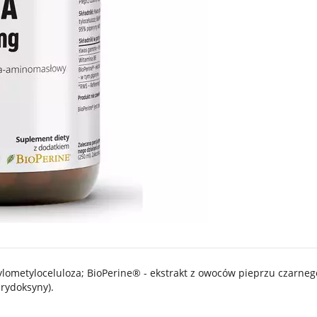
metyloceluloza; BioPerine® - ekstrakt z owoców pieprzu czarneg
rydoksyny).