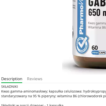
Description
Reviews
SKŁADNIKI
Kwas gamma-aminomasłowy; kapsułka celulozowa: hydroksypropylo
standaryzowany na 95 % piperyny; witamina B6 (chlorowodorek pi
Składniki w porcji dziennej - 1 kapsułka