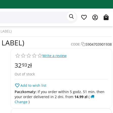
Eden app
English
LABEL)
 LABEL)
5904703901938
CODE:
Write a review
32
zł
93
Out of stock
Add to wish list
Paczkomaty:
If you order within 5 godz. 51 min. then
your order delivered in 2 dni. from
14.99
zł
(
Change
)