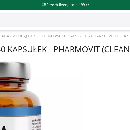
Free delivery from
199 zł
GABA (650 mg) BEZGLUTENOWA 60 KAPSUŁEK - PHARMOVIT (CLEAN 
0 KAPSUŁEK - PHARMOVIT (CLEAN