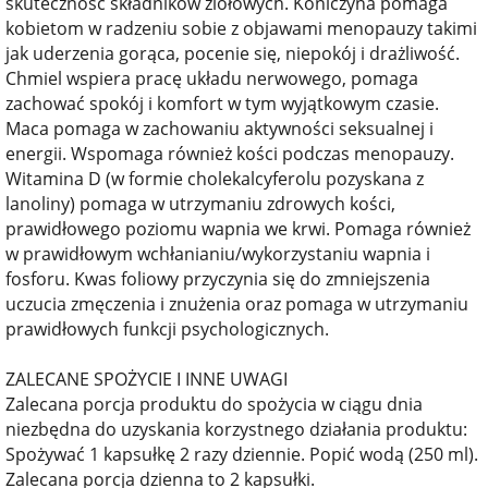
skuteczność składników ziołowych. Koniczyna pomaga
kobietom w radzeniu sobie z objawami menopauzy takimi
jak uderzenia gorąca, pocenie się, niepokój i drażliwość.
Chmiel wspiera pracę układu nerwowego, pomaga
zachować spokój i komfort w tym wyjątkowym czasie.
Maca pomaga w zachowaniu aktywności seksualnej i
energii. Wspomaga również kości podczas menopauzy.
Witamina D (w formie cholekalcyferolu pozyskana z
lanoliny) pomaga w utrzymaniu zdrowych kości,
prawidłowego poziomu wapnia we krwi. Pomaga również
w prawidłowym wchłanianiu/wykorzystaniu wapnia i
fosforu. Kwas foliowy przyczynia się do zmniejszenia
uczucia zmęczenia i znużenia oraz pomaga w utrzymaniu
prawidłowych funkcji psychologicznych.
ZALECANE SPOŻYCIE I INNE UWAGI
Zalecana porcja produktu do spożycia w ciągu dnia
niezbędna do uzyskania korzystnego działania produktu:
Spożywać 1 kapsułkę 2 razy dziennie. Popić wodą (250 ml).
Zalecana porcja dzienna to 2 kapsułki.