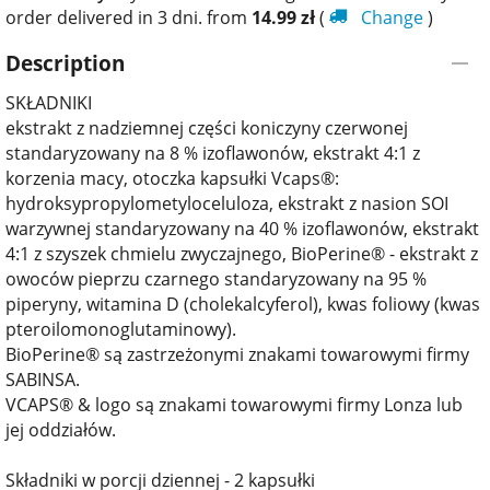
order delivered in 3 dni. from
14.99
zł
(
Change
)
Description
SKŁADNIKI
ekstrakt z nadziemnej części koniczyny czerwonej
standaryzowany na 8 % izoflawonów, ekstrakt 4:1 z
korzenia macy, otoczka kapsułki Vcaps®:
hydroksypropylometyloceluloza, ekstrakt z nasion SOI
warzywnej standaryzowany na 40 % izoflawonów, ekstrakt
4:1 z szyszek chmielu zwyczajnego, BioPerine® - ekstrakt z
owoców pieprzu czarnego standaryzowany na 95 %
piperyny, witamina D (cholekalcyferol), kwas foliowy (kwas
pteroilomonoglutaminowy).
BioPerine® są zastrzeżonymi znakami towarowymi firmy
SABINSA.
VCAPS® & logo są znakami towarowymi firmy Lonza lub
jej oddziałów.
Składniki w porcji dziennej - 2 kapsułki