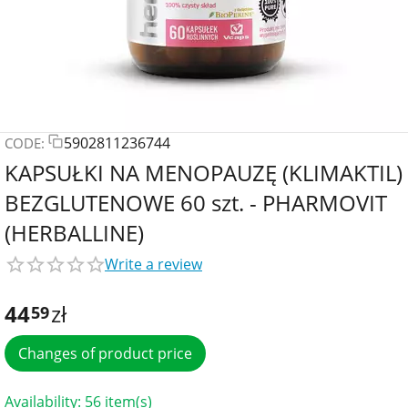
5902811236744
CODE:
KAPSUŁKI NA MENOPAUZĘ (KLIMAKTIL)
BEZGLUTENOWE 60 szt. - PHARMOVIT
(HERBALLINE)
Write a review
44
zł
59
Changes of product price
Availability:
56 item(s)