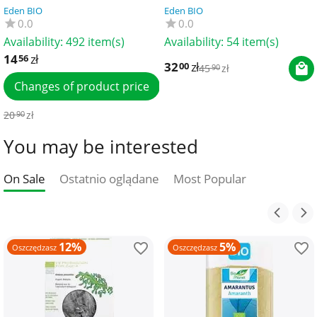
BIO PLANET
FARM
Eden BIO
Eden BIO
0.0
0.0
Availability:
492 item(s)
Availability:
54 item(s)
14
zł
56
32
zł
00
45
zł
90
Changes of product price
20
zł
90
You may be interested
On Sale
Ostatnio oglądane
Most Popular
12%
5%
Oszczędzasz
Oszczędzasz