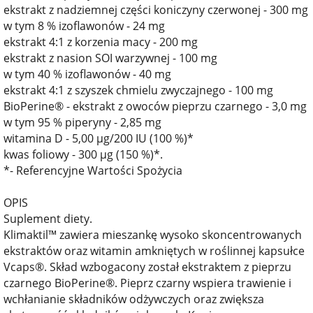
ekstrakt z nadziemnej części koniczyny czerwonej - 300 mg
w tym 8 % izoflawonów - 24 mg
ekstrakt 4:1 z korzenia macy - 200 mg
ekstrakt z nasion SOI warzywnej - 100 mg
w tym 40 % izoflawonów - 40 mg
ekstrakt 4:1 z szyszek chmielu zwyczajnego - 100 mg
BioPerine® - ekstrakt z owoców pieprzu czarnego - 3,0 mg
w tym 95 % piperyny - 2,85 mg
witamina D - 5,00 µg/200 IU (100 %)*
kwas foliowy - 300 µg (150 %)*.
*- Referencyjne Wartości Spożycia
OPIS
Suplement diety.
Klimaktil™ zawiera mieszankę wysoko skoncentrowanych
ekstraktów oraz witamin amkniętych w roślinnej kapsułce
Vcaps®. Skład wzbogacony został ekstraktem z pieprzu
czarnego BioPerine®. Pieprz czarny wspiera trawienie i
wchłanianie składników odżywczych oraz zwiększa