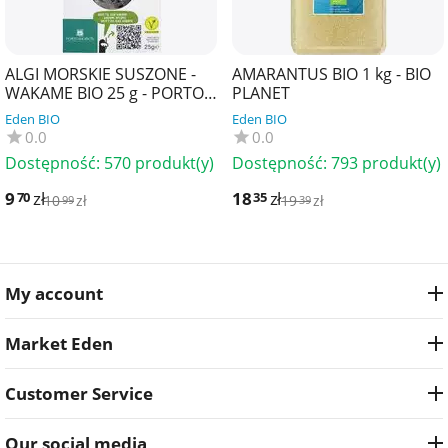
ALGI MORSKIE SUSZONE -
AMARANTUS BIO 1 kg - BIO
WAKAME BIO 25 g - PORTO
PLANET
MUINOS
Eden BIO
Eden BIO
0.0
0.0
Dostępność:
570 produkt(y)
Dostępność:
793 produkt(y)
9
zł
18
zł
70
35
10
zł
19
zł
99
39
My account
Market Eden
Customer Service
Our social media