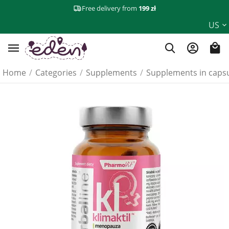
Free delivery from
199 zł
US
Home
/
Categories
/
Supplements
/
Supplements in caps