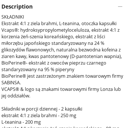
Description
SKŁADNIKI
Ekstrakt 4:1 z ziela brahmi, L-teanina, otoczka kapsułki
Vcaps®: hydroksypropylometyloceluloza, ekstrakt 4:1 z
korzenia żeń-szenia koreańskiego, ekstrakt z liści
miłorzębu japońskiego standaryzowany na 24 %
glikozydów flawonowych, naturalna bezwodna kofeina z
ziaren kawy, kwas pantotenowy (D-pantotenian wapnia),
BioPerine®- ekstrakt z owoców pieprzu czarnego
standaryzowany na 95 % piperyny
BioPerine® jest zastrzeżonym znakiem towarowym firmy
SABINSA.
VCAPS® & logo są znakami towarowymi firmy Lonza lub
jej oddziałów.
Składniki w porcji dziennej - 2 kapsułki
ekstrakt 4:1 z ziela brahmi - 250 mg
L-teanina - 200 mg