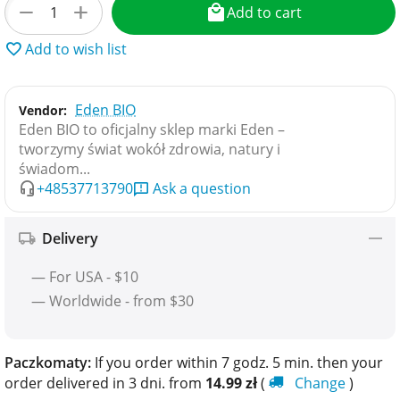
+
−
Add to cart
Add to wish list
Eden BIO
Vendor:
Eden BIO to oficjalny sklep marki Eden –
tworzymy świat wokół zdrowia, natury i
świadom...
+48537713790
Ask a question
Delivery
— For USA - $10
— Worldwide - from $30
Paczkomaty:
If you order within 7 godz. 5 min. then your
order delivered in 3 dni. from
14.99
zł
(
Change
)