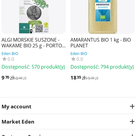
ALGI MORSKIE SUSZONE -
AMARANTUS BIO 1 kg - BIO
WAKAME BIO 25 g - PORTO
PLANET
MUINOS
Eden BIO
Eden BIO
0.0
0.0
Dostępność:
570 produkt(y)
Dostępność:
794 produkt(y)
9
zł
18
zł
70
35
10
zł
19
zł
99
39
My account
Market Eden