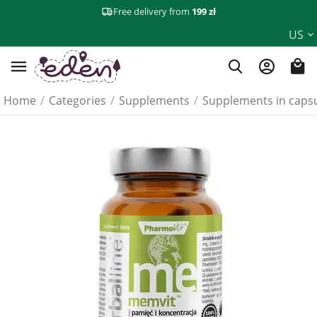
Free delivery from
199 zł
US
Home
/
Categories
/
Supplements
/
Supplements in caps