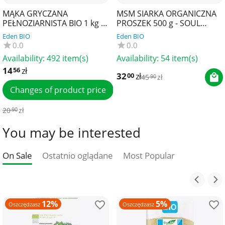
MĄKA GRYCZANA
MSM SIARKA ORGANICZNA
PEŁNOZIARNISTA BIO 1 kg -
PROSZEK 500 g - SOUL
BIO PLANET
FARM
Eden BIO
Eden BIO
0.0
0.0
Availability:
492 item(s)
Availability:
54 item(s)
14
zł
56
32
zł
00
45
zł
90
Changes of product price
20
zł
90
You may be interested
On Sale
Ostatnio oglądane
Most Popular
12%
5%
Oszczędzasz
Oszczędzasz