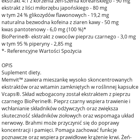
ekstrakt 4:1 z korzenia żeń-szenia koreańskiego - 90 mg
ekstrakt z liści miłorzębu japońskiego - 80 mg
w tym 24 % glikozydów flawonowych - 19,2 mg
naturalna bezwodna kofeina z ziaren kawy - 50 mg
kwas pantotenowy - 6,0 mg (100 %)*
BioPerine®- ekstrakt z owoców pieprzu czarnego - 3,0 mg
w tym 95 % piperyny - 2,85 mg
*- Referencyjne Wartości Spożycia
OPIS
Suplement diety.
Memvit™ zawiera mieszankę wysoko skoncentrowanych
ekstraktów oraz witamin zamkniętych w roślinnej kapsułce
Vcaps®. Skład wzbogacony został ekstraktem z pieprzu
czarnego BioPerine®. Pieprz czarny wspiera trawienie i
wchłanianie składników odżywczych oraz zwiększa
skuteczność składników ziołowych oraz wspomaga układ
nerwowy. Brahmi może przyczynić się do poprawy
koncentracji i pamięci. Pomaga zachować funkcje
poznawcze oraz wspiera prawidłowe krążenie krwi. Żeń-