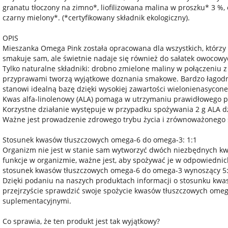
granatu tłoczony na zimno*, liofilizowana malina w proszku* 3 %,
czarny mielony*. (*certyfikowany składnik ekologiczny).
OPIS
Mieszanka Omega Pink została opracowana dla wszystkich, którzy 
smakuje sam, ale świetnie nadaje się również do sałatek owocowyc
Tylko naturalne składniki: drobno zmielone maliny w połączeniu
przyprawami tworzą wyjątkowe doznania smakowe. Bardzo łagodny 
stanowi idealną bazę dzięki wysokiej zawartości wielonienasycon
Kwas alfa-linolenowy (ALA) pomaga w utrzymaniu prawidłowego p
Korzystne działanie występuje w przypadku spożywania 2 g ALA dzie
Ważne jest prowadzenie zdrowego trybu życia i zrównoważonego 
Stosunek kwasów tłuszczowych omega-6 do omega-3: 1:1
Organizm nie jest w stanie sam wytworzyć dwóch niezbędnych kw
funkcje w organizmie, ważne jest, aby spożywać je w odpowiedni
stosunek kwasów tłuszczowych omega-6 do omega-3 wynoszący 5:
Dzięki podaniu na naszych produktach informacji o stosunku kw
przejrzyście sprawdzić swoje spożycie kwasów tłuszczowych omeg
suplementacyjnymi.
Co sprawia, że ten produkt jest tak wyjątkowy?