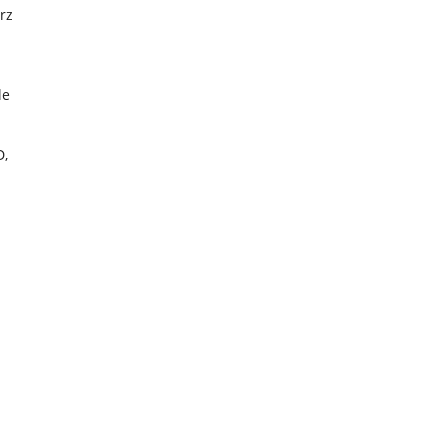
rz
le
D,