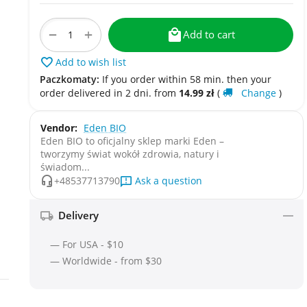
+
−
Add to cart
Add to wish list
Paczkomaty:
If you order within 58 min. then your
order delivered in 2 dni. from
14.99
zł
(
Change
)
Vendor:
Eden BIO
Eden BIO to oficjalny sklep marki Eden –
tworzymy świat wokół zdrowia, natury i
świadom...
Ask a question
+48537713790
Delivery
— For USA - $10
— Worldwide - from $30