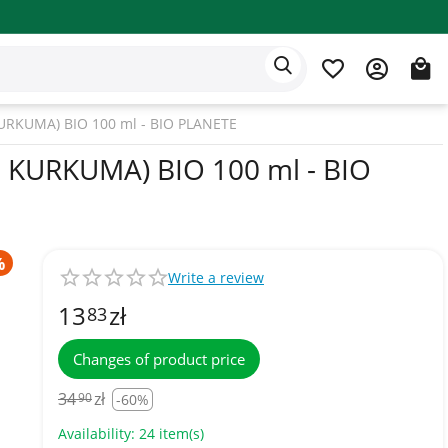
Eden app
English
RKUMA) BIO 100 ml - BIO PLANETE
KURKUMA) BIO 100 ml - BIO
Write a review
13
zł
83
Changes of product price
34
zł
90
-60%
Availability:
24 item(s)