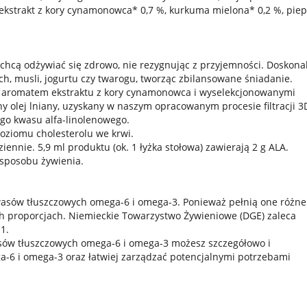
 ekstrakt z kory cynamonowca* 0,7 %, kurkuma mielona* 0,2 %, piep
chcą odżywiać się zdrowo, nie rezygnując z przyjemności. Doskona
h, musli, jogurtu czy twarogu, tworząc zbilansowane śniadanie.
 z aromatem ekstraktu z kory cynamonowca i wyselekcjonowanymi
olej lniany, uzyskany w naszym opracowanym procesie filtracji 3
ego kwasu alfa-linolenowego.
oziomu cholesterolu we krwi.
nnie. 5,9 ml produktu (ok. 1 łyżka stołowa) zawierają 2 g ALA.
sposobu żywienia.
asów tłuszczowych omega-6 i omega-3. Ponieważ pełnią one różne
ch proporcjach. Niemieckie Towarzystwo Żywieniowe (DGE) zaleca
1.
asów tłuszczowych omega-6 i omega-3 możesz szczegółowo i
a-6 i omega-3 oraz łatwiej zarządzać potencjalnymi potrzebami