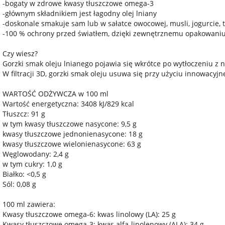
-bogaty w zdrowe kwasy tłuszczowe omega-3
-głównym składnikiem jest łagodny olej lniany
-doskonale smakuje sam lub w sałatce owocowej, musli, jogurcie, t
-100 % ochrony przed światłem, dzięki zewnętrznemu opakowani
Czy wiesz?
Gorzki smak oleju lnianego pojawia się wkrótce po wytłoczeniu z
W filtracji 3D, gorzki smak oleju usuwa się przy użyciu innowacyjne
WARTOŚĆ ODŻYWCZA w 100 ml
Wartość energetyczna: 3408 kJ/829 kcal
Tłuszcz: 91 g
w tym kwasy tłuszczowe nasycone: 9,5 g
kwasy tłuszczowe jednonienasycone: 18 g
kwasy tłuszczowe wielonienasycone: 63 g
Węglowodany: 2,4 g
w tym cukry: 1,0 g
Białko: <0,5 g
Sól: 0,08 g
100 ml zawiera:
Kwasy tłuszczowe omega-6: kwas linolowy (LA): 25 g
Kwasy tłuszczowe omega-3: kwas alfa-linolenowy (ALA): 34 g