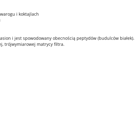
warogu i koktajlach
u
 nasion i jest spowodowany obecnością peptydów (budulców białek).
j, trójwymiarowej matrycy filtra.