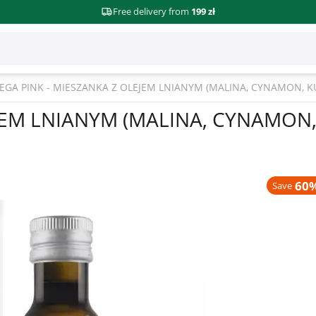
Free delivery from
199 zł
GA PINK - MIESZANKA Z OLEJEM LNIANYM (MALINA, CYNAMON, KU
EM LNIANYM (MALINA, CYNAMON, 
60%
Save