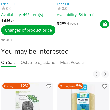
BIO PLANET
FARM
Eden BIO
Eden BIO
0.0
0.0
Availability:
492 item(s)
Availability:
54 item(s)
14
zł
56
32
zł
00
45
zł
90
Changes of product price
20
zł
90
You may be interested
On Sale
Ostatnio oglądane
Most Popular
12%
5%
Oszczędzasz
Oszczędzasz