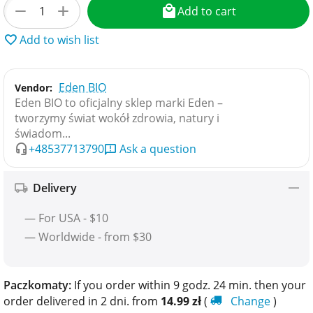
+
−
Add to cart
Add to wish list
Eden BIO
Vendor:
Eden BIO to oficjalny sklep marki Eden –
tworzymy świat wokół zdrowia, natury i
świadom...
+48537713790
Ask a question
Delivery
— For USA - $10
— Worldwide - from $30
Paczkomaty:
If you order within 9 godz. 24 min. then your
order delivered in 2 dni. from
14.99
zł
(
Change
)