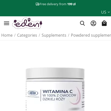
Free delivery from
199 zł
US
Home
/
Categories
/
Supplements
/
Powdered supplemen