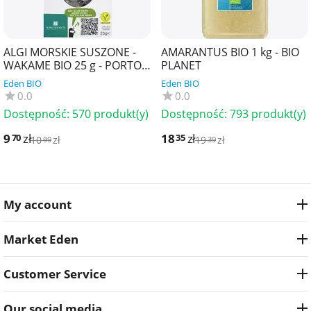
ALGI MORSKIE SUSZONE -
AMARANTUS BIO 1 kg - BIO
WAKAME BIO 25 g - PORTO
PLANET
MUINOS
Eden BIO
Eden BIO
0.0
0.0
Dostępność:
570 produkt(y)
Dostępność:
793 produkt(y)
9
zł
18
zł
70
35
10
zł
19
zł
99
39
My account
Market Eden
Customer Service
Our social media