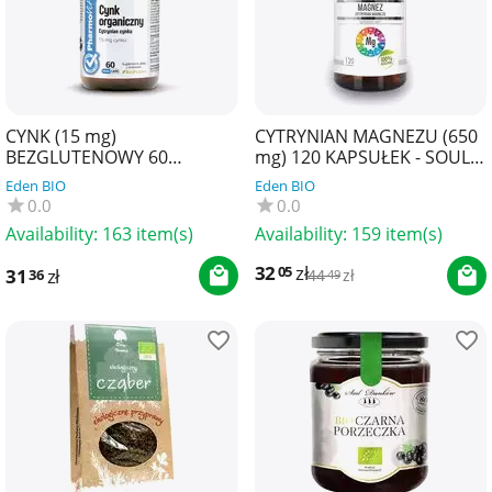
CYNK (15 mg)
CYTRYNIAN MAGNEZU (650
BEZGLUTENOWY 60
mg) 120 KAPSUŁEK - SOUL
KAPSUŁEK - PHARMOVIT
FARM
Eden BIO
Eden BIO
(CLEAN LABEL)
0.0
0.0
Availability:
163 item(s)
Availability:
159 item(s)
32
zł
05
31
zł
36
44
zł
49