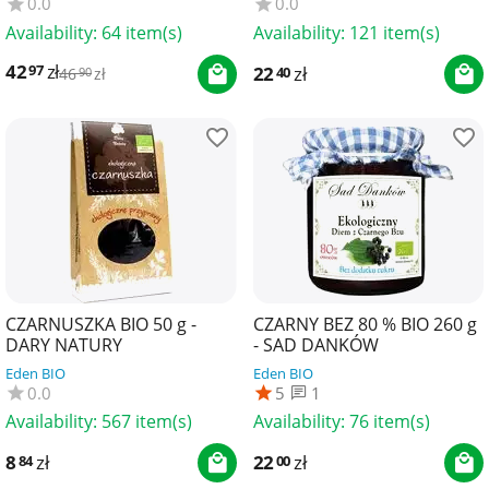
0.0
0.0
Availability:
64 item(s)
Availability:
121 item(s)
42
zł
97
22
zł
40
46
zł
90
CZARNUSZKA BIO 50 g -
CZARNY BEZ 80 % BIO 260 g
DARY NATURY
- SAD DANKÓW
Eden BIO
Eden BIO
0.0
5
1
Availability:
567 item(s)
Availability:
76 item(s)
8
zł
22
zł
84
00