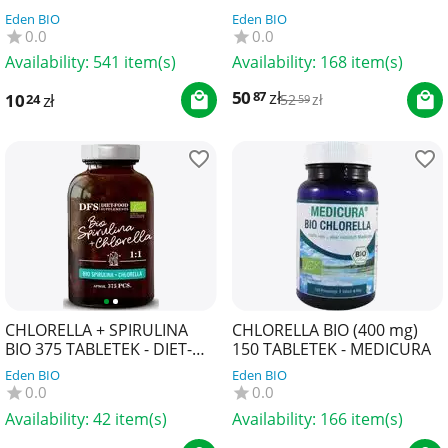
BIO 80 g - EL ORIGEN
Eden BIO
Eden BIO
0.0
0.0
Availability:
541 item(s)
Availability:
168 item(s)
50
zł
87
10
zł
24
52
zł
59
CHLORELLA + SPIRULINA
CHLORELLA BIO (400 mg)
BIO 375 TABLETEK - DIET-
150 TABLETEK - MEDICURA
FOOD
Eden BIO
Eden BIO
0.0
0.0
Availability:
42 item(s)
Availability:
166 item(s)