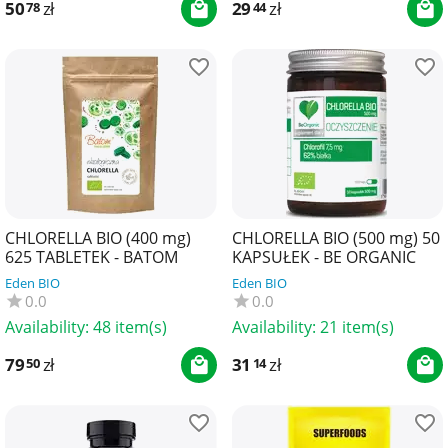
50
zł
29
zł
78
44
CHLORELLA BIO (400 mg)
CHLORELLA BIO (500 mg) 50
625 TABLETEK - BATOM
KAPSUŁEK - BE ORGANIC
Eden BIO
Eden BIO
0.0
0.0
Availability:
48 item(s)
Availability:
21 item(s)
79
zł
31
zł
50
14