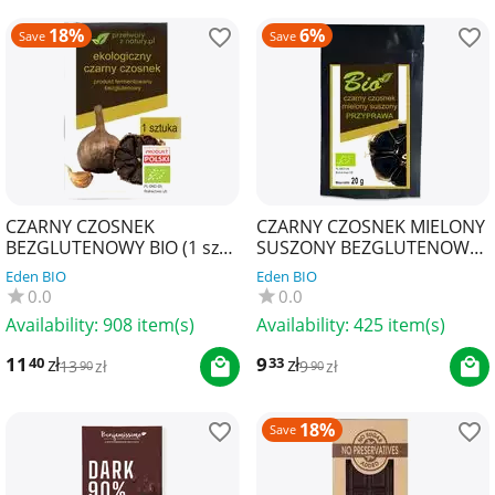
18%
6%
Save
Save
CZARNY CZOSNEK
CZARNY CZOSNEK MIELONY
BEZGLUTENOWY BIO (1 szt.)
SUSZONY BEZGLUTENOWY
- PRZETWORY Z NATURY
BIO 20 g - PRZETWORY Z
Eden BIO
Eden BIO
NATURY
0.0
0.0
Availability:
908 item(s)
Availability:
425 item(s)
11
zł
9
zł
40
33
13
zł
9
zł
90
90
18%
Save