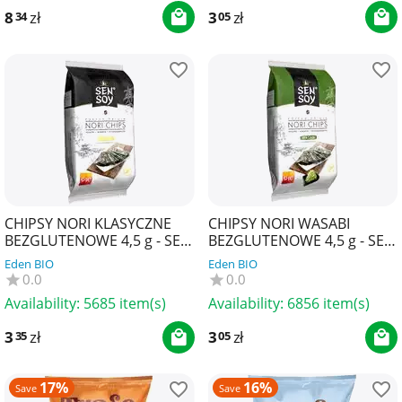
8
zł
3
zł
34
05
CHIPSY NORI KLASYCZNE
CHIPSY NORI WASABI
BEZGLUTENOWE 4,5 g - SEN
BEZGLUTENOWE 4,5 g - SEN
SOY
SOY
Eden BIO
Eden BIO
0.0
0.0
Availability:
5685 item(s)
Availability:
6856 item(s)
3
zł
3
zł
35
05
17%
16%
Save
Save