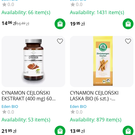
0.0
0.0
Availability:
66 item(s)
Availability:
1431 item(s)
14
zł
06
19
zł
95
16
zł
89
CYNAMON CEJLOŃSKI
CYNAMON CEJLOŃSKI
EKSTRAKT (400 mg) 60
LASKA BIO (6 szt.) -
KAPSUŁEK - SOUL FARM
LEBENSBAUM
Eden BIO
Eden BIO
0.0
0.0
Availability:
53 item(s)
Availability:
879 item(s)
21
zł
13
zł
95
68