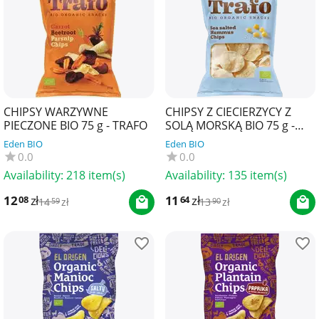
CHIPSY WARZYWNE
CHIPSY Z CIECIERZYCY Z
PIECZONE BIO 75 g - TRAFO
SOLĄ MORSKĄ BIO 75 g -
TRAFO
Eden BIO
Eden BIO
0.0
0.0
Availability:
218 item(s)
Availability:
135 item(s)
12
zł
11
zł
08
64
14
zł
13
zł
59
90