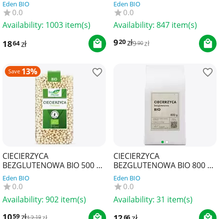
BIO PLANET
BIO PLANET
Eden BIO
Eden BIO
0.0
0.0
Availability:
1003 item(s)
Availability:
847 item(s)
9
zł
20
18
zł
64
9
zł
90
13%
Save
CIECIERZYCA
CIECIERZYCA
BEZGLUTENOWA BIO 500 g -
BEZGLUTENOWA BIO 800 g -
BIO PLANET
THE PLANET
Eden BIO
Eden BIO
0.0
0.0
Availability:
902 item(s)
Availability:
31 item(s)
10
zł
59
12
zł
66
12
zł
19