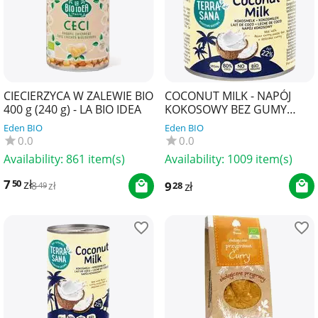
CIECIERZYCA W ZALEWIE BIO
COCONUT MILK - NAPÓJ
400 g (240 g) - LA BIO IDEA
KOKOSOWY BEZ GUMY
GUAR (22 % TŁUSZCZU) BIO
Eden BIO
Eden BIO
200 ml - TERRASANA
0.0
0.0
Availability:
861 item(s)
Availability:
1009 item(s)
7
zł
50
9
zł
28
8
zł
49