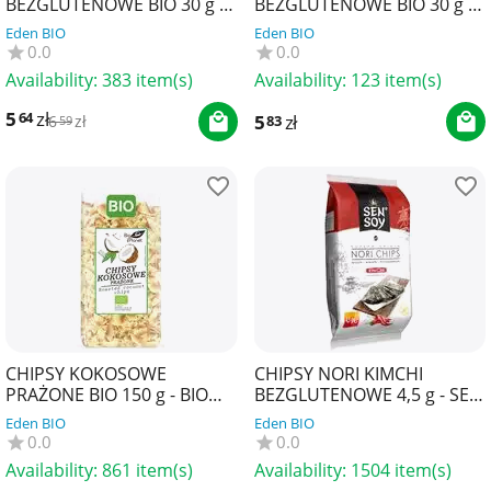
BEZGLUTENOWE BIO 30 g -
BEZGLUTENOWE BIO 30 g -
BIO PLANET
BIOMINKI
Eden BIO
Eden BIO
0.0
0.0
Availability:
383 item(s)
Availability:
123 item(s)
5
zł
64
5
zł
83
6
zł
59
CHIPSY KOKOSOWE
CHIPSY NORI KIMCHI
PRAŻONE BIO 150 g - BIO
BEZGLUTENOWE 4,5 g - SEN
PLANET
SOY
Eden BIO
Eden BIO
0.0
0.0
Availability:
861 item(s)
Availability:
1504 item(s)