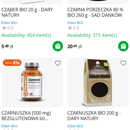
CZĄBER BIO 20 g - DARY
CZARNA PORZECZKA 80 %
NATURY
BIO 260 g - SAD DANKÓW
Eden BIO
Eden BIO
0.0
0.0
Availability:
454 item(s)
Availability:
315 item(s)
5
zł
20
zł
49
61
8%
Save
CZARNUSZKA (500 mg)
CZARNUSZKA BIO 200 g -
BEZGLUTENOWA 60
DARY NATURY
KAPSUŁEK - PHARMOVIT
Eden BIO
Eden BIO
(CLEAN LABEL)