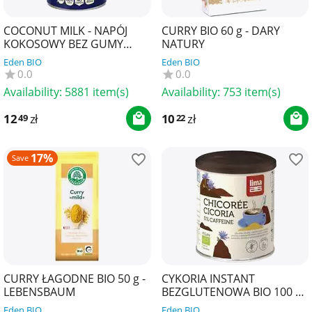
COCONUT MILK - NAPÓJ
CURRY BIO 60 g - DARY
KOKOSOWY BEZ GUMY
NATURY
GUAR (22 % TŁUSZCZU) BIO
Eden BIO
Eden BIO
400 ml - TERRASANA
0.0
0.0
Availability:
5881 item(s)
Availability:
753 item(s)
12
zł
10
zł
49
22
17%
Save
CURRY ŁAGODNE BIO 50 g -
CYKORIA INSTANT
LEBENSBAUM
BEZGLUTENOWA BIO 100 g -
LIMA
Eden BIO
Eden BIO