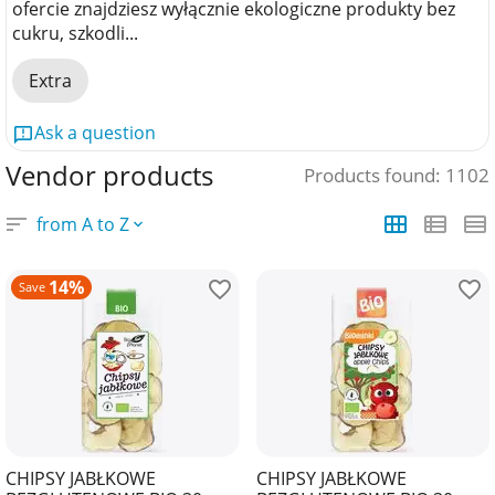
ofercie znajdziesz wyłącznie ekologiczne produkty bez
cukru, szkodli...
Extra
Ask a question
Vendor products
Products found: 1102
from A to Z
14%
Save
CHIPSY JABŁKOWE
CHIPSY JABŁKOWE