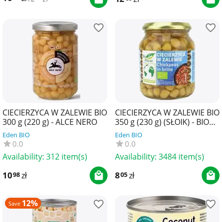
CIECIERZYCA W ZALEWIE BIO
CIECIERZYCA W ZALEWIE BIO
300 g (220 g) - ALCE NERO
350 g (230 g) (SŁOIK) - BIO
PLANET
Eden BIO
Eden BIO
0.0
0.0
Availability:
312 item(s)
Availability:
3484 item(s)
10
zł
8
zł
98
05
12%
Save