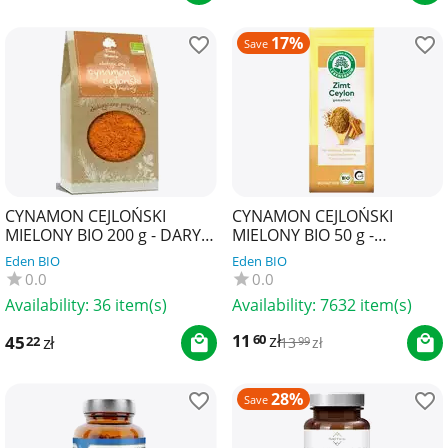
17%
Save
CYNAMON CEJLOŃSKI
CYNAMON CEJLOŃSKI
MIELONY BIO 200 g - DARY
MIELONY BIO 50 g -
NATURY
LEBENSBAUM
Eden BIO
Eden BIO
0.0
0.0
Availability:
36 item(s)
Availability:
7632 item(s)
11
zł
60
45
zł
22
13
zł
99
28%
Save