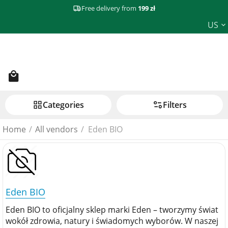
Free delivery from
199 zł
US
Сategories
Filters
Home
/
All vendors
/
Eden BIO
Eden BIO
Eden BIO to oficjalny sklep marki Eden – tworzymy świat
wokół zdrowia, natury i świadomych wyborów. W naszej