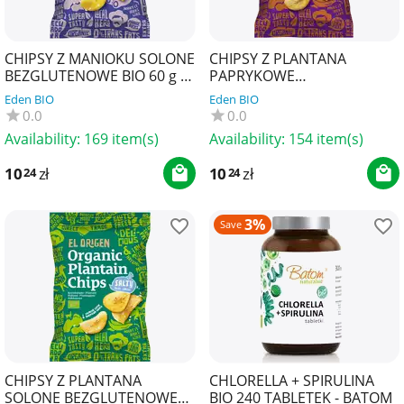
CHIPSY Z MANIOKU SOLONE
CHIPSY Z PLANTANA
BEZGLUTENOWE BIO 60 g -
PAPRYKOWE
EL ORIGEN
BEZGLUTENOWE BIO 80 g -
Eden BIO
Eden BIO
EL ORIGEN
0.0
0.0
Availability:
169 item(s)
Availability:
154 item(s)
10
zł
10
zł
24
24
3%
Save
CHIPSY Z PLANTANA
CHLORELLA + SPIRULINA
SOLONE BEZGLUTENOWE
BIO 240 TABLETEK - BATOM