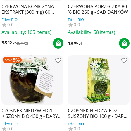
CZERWONA KONICZYNA
CZERWONA PORZECZKA 80
EKSTRAKT (300 mg) 60
% BIO 260 g - SAD DANKÓW
KAPSUŁEK - SOUL FARM
Eden BIO
Eden BIO
0.0
0.0
Availability:
105 item(s)
Availability:
58 item(s)
38
zł
45
18
zł
96
49
zł
90
5%
Save
CZOSNEK NIEDŹWIEDZI
CZOSNEK NIEDŹWIEDZI
KISZONY BIO 430 g - DARY
SUSZONY BIO 100 g - DARY
NATURY
NATURY
Eden BIO
Eden BIO
0.0
0.0