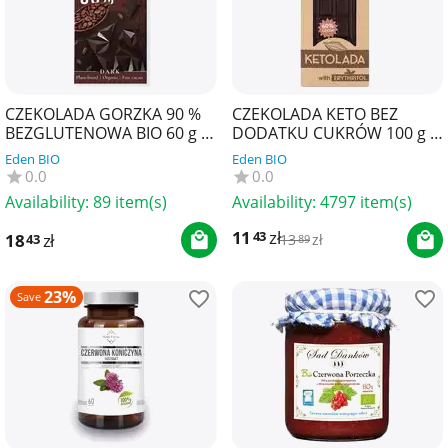
CZEKOLADA GORZKA 90 %
CZEKOLADA KETO BEZ
BEZGLUTENOWA BIO 60 g -
DODATKU CUKRÓW 100 g -
BENJAMISSIMO
KETOLADA
Eden BIO
Eden BIO
0.0
0.0
Availability:
89 item(s)
Availability:
4797 item(s)
11
zł
43
18
zł
43
13
zł
89
23%
Save