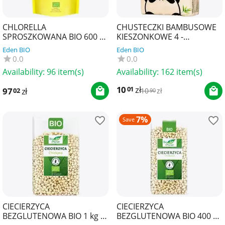
CHLORELLA
CHUSTECZKI BAMBUSOWE
SPROSZKOWANA BIO 600 g -
KIESZONKOWE 4 -
BIO PLANET SUPERFOODS
WARSTWOWE 8 x 8 szt. -
Eden BIO
Eden BIO
ZUZII
0.0
0.0
Availability:
96 item(s)
Availability:
162 item(s)
10
zł
01
97
zł
02
10
zł
90
7%
Save
CIECIERZYCA
CIECIERZYCA
BEZGLUTENOWA BIO 1 kg -
BEZGLUTENOWA BIO 400 g -