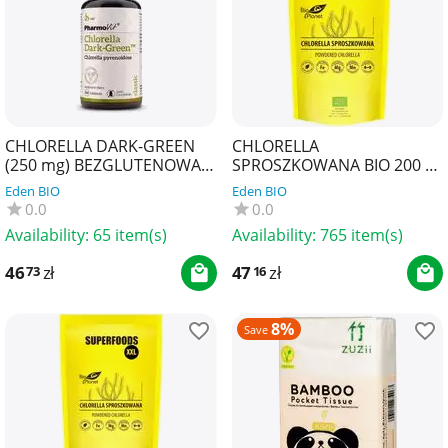
CHLORELLA DARK-GREEN
CHLORELLA
(250 mg) BEZGLUTENOWA
SPROSZKOWANA BIO 200 g -
360 TABLETEK - PHARMOVIT
BIO PLANET SUPERFOODS
Eden BIO
Eden BIO
(CLASSIC)
0.0
0.0
Availability:
65 item(s)
Availability:
765 item(s)
46
zł
47
zł
73
16
8%
Save