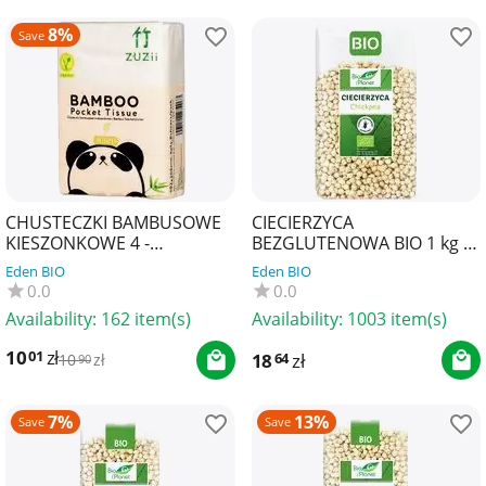
8%
Save
CHUSTECZKI BAMBUSOWE
CIECIERZYCA
KIESZONKOWE 4 -
BEZGLUTENOWA BIO 1 kg -
WARSTWOWE 8 x 8 szt. -
BIO PLANET
Eden BIO
Eden BIO
ZUZII
0.0
0.0
Availability:
162 item(s)
Availability:
1003 item(s)
10
zł
01
18
zł
64
10
zł
90
7%
13%
Save
Save