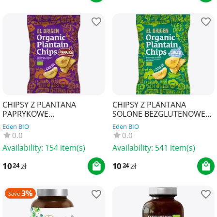
CHIPSY Z PLANTANA
CHIPSY Z PLANTANA
PAPRYKOWE
SOLONE BEZGLUTENOWE
BEZGLUTENOWE BIO 80 g -
BIO 80 g - EL ORIGEN
Eden BIO
Eden BIO
EL ORIGEN
0.0
0.0
Availability:
154 item(s)
Availability:
541 item(s)
10
zł
10
zł
24
24
3%
Save