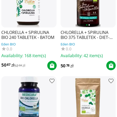
CHLORELLA + SPIRULINA
CHLORELLA + SPIRULINA
BIO 240 TABLETEK - BATOM
BIO 375 TABLETEK - DIET-
FOOD
Eden BIO
Eden BIO
0.0
0.0
Availability:
168 item(s)
Availability:
42 item(s)
50
zł
87
50
zł
78
52
zł
59