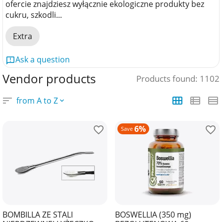
ofercie znajdziesz wyłącznie ekologiczne produkty bez
cukru, szkodli...
Extra
Ask a question
Vendor products
Products found: 1102
from A to Z
6%
Save
BOMBILLA ZE STALI
BOSWELLIA (350 mg)