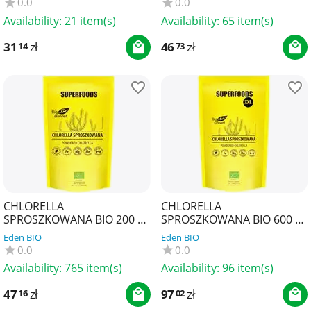
0.0
0.0
Availability:
21 item(s)
Availability:
65 item(s)
31
zł
46
zł
14
73
CHLORELLA
CHLORELLA
SPROSZKOWANA BIO 200 g -
SPROSZKOWANA BIO 600 g -
BIO PLANET SUPERFOODS
BIO PLANET SUPERFOODS
Eden BIO
Eden BIO
0.0
0.0
Availability:
765 item(s)
Availability:
96 item(s)
47
zł
97
zł
16
02