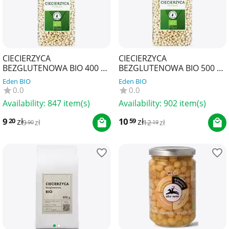
CIECIERZYCA
CIECIERZYCA
BEZGLUTENOWA BIO 400 g -
BEZGLUTENOWA BIO 500 g -
BIO PLANET
BIO PLANET
Eden BIO
Eden BIO
0.0
0.0
Availability:
847 item(s)
Availability:
902 item(s)
9
zł
10
zł
20
59
9
zł
12
zł
90
19