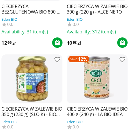
CIECIERZYCA
CIECIERZYCA W ZALEWIE BIO
BEZGLUTENOWA BIO 800 g -
300 g (220 g) - ALCE NERO
THE PLANET
Eden BIO
Eden BIO
0.0
0.0
Availability:
31 item(s)
Availability:
312 item(s)
12
zł
10
zł
66
98
12%
Save
CIECIERZYCA W ZALEWIE BIO
CIECIERZYCA W ZALEWIE BIO
350 g (230 g) (SŁOIK) - BIO
400 g (240 g) - LA BIO IDEA
PLANET
Eden BIO
Eden BIO
0.0
0.0