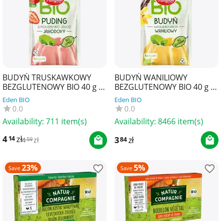
BUDYŃ TRUSKAWKOWY
BUDYŃ WANILIOWY
BEZGLUTENOWY BIO 40 g -
BEZGLUTENOWY BIO 40 g -
AMYLON
AMYLON
Eden BIO
Eden BIO
0.0
0.0
Availability:
711 item(s)
Availability:
8466 item(s)
4
zł
14
3
zł
84
4
zł
59
23%
5%
Save
Save