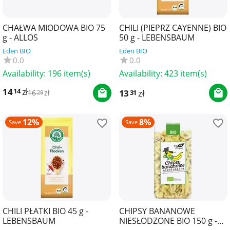
CHAŁWA MIODOWA BIO 75
CHILI (PIEPRZ CAYENNE) BIO
g - ALLOS
50 g - LEBENSBAUM
Eden BIO
Eden BIO
0.0
0.0
Availability:
196 item(s)
Availability:
423 item(s)
14
zł
14
13
zł
31
16
zł
29
12%
8%
Save
Save
CHILI PŁATKI BIO 45 g -
CHIPSY BANANOWE
LEBENSBAUM
NIESŁODZONE BIO 150 g -