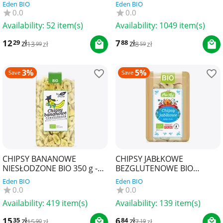
BIO PLANET
Eden BIO
Eden BIO
0.0
0.0
Availability:
52 item(s)
Availability:
1049 item(s)
12
zł
7
zł
29
88
13
zł
8
zł
99
59
3%
5%
Save
Save
CHIPSY BANANOWE
CHIPSY JABŁKOWE
NIESŁODZONE BIO 350 g -
BEZGLUTENOWE BIO
BIO PLANET
(POLSKA) 50 g - BIO RAJ
Eden BIO
Eden BIO
0.0
0.0
Availability:
419 item(s)
Availability:
139 item(s)
15
zł
6
zł
35
84
15
zł
7
zł
90
19