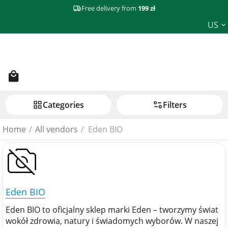
Free delivery from
199 zł
US
Сategories
Filters
Home
/
All vendors
/
Eden BIO
Eden BIO
Eden BIO to oficjalny sklep marki Eden – tworzymy świat
wokół zdrowia, natury i świadomych wyborów. W naszej