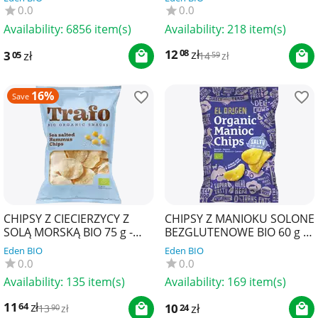
0.0
0.0
Availability:
6856 item(s)
Availability:
218 item(s)
12
zł
08
3
zł
05
14
zł
59
16%
Save
CHIPSY Z CIECIERZYCY Z
CHIPSY Z MANIOKU SOLONE
SOLĄ MORSKĄ BIO 75 g -
BEZGLUTENOWE BIO 60 g -
TRAFO
EL ORIGEN
Eden BIO
Eden BIO
0.0
0.0
Availability:
135 item(s)
Availability:
169 item(s)
11
zł
64
10
zł
24
13
zł
90