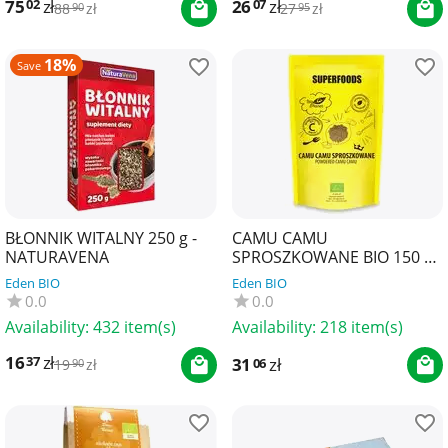
75
zł
26
zł
02
07
88
zł
27
zł
90
95
18%
Save
BŁONNIK WITALNY 250 g -
CAMU CAMU
NATURAVENA
SPROSZKOWANE BIO 150 g -
BIO PLANET SUPERFOODS
Eden BIO
Eden BIO
0.0
0.0
Availability:
432 item(s)
Availability:
218 item(s)
16
zł
37
31
zł
06
19
zł
90