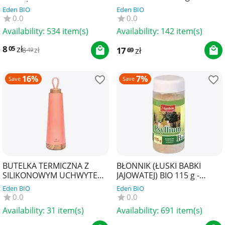
CUKRÓW O NISKIEJ
NATURY
Eden BIO
Eden BIO
ZAWARTOŚCI SOLI BIO (8 x
0.0
0.0
8,5 g) 6...
Availability:
534 item(s)
Availability:
142 item(s)
8
zł
05
17
zł
69
8
zł
49
16%
7%
Save
Save
BUTELKA TERMICZNA Z
BŁONNIK (ŁUSKI BABKI
SILIKONOWYM UCHWYTEM
JAJOWATEJ) BIO 115 g -
KORALOWA 500 ml - CHIC-
APOTHEKE
Eden BIO
Eden BIO
MIC
0.0
0.0
Availability:
31 item(s)
Availability:
691 item(s)