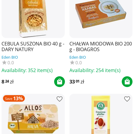
CEBULA SUSZONA BIO 40 g -
CHAŁWA MIODOWA BIO 200
DARY NATURY
g - BIOAGROS
Eden BIO
Eden BIO
0.0
0.0
Availability:
352 item(s)
Availability:
254 item(s)
8
zł
33
zł
24
01
13%
Save