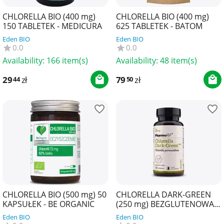
CHLORELLA BIO (400 mg)
CHLORELLA BIO (400 mg)
150 TABLETEK - MEDICURA
625 TABLETEK - BATOM
Eden BIO
Eden BIO
0.0
0.0
Availability:
166 item(s)
Availability:
48 item(s)
29
zł
79
zł
44
50
CHLORELLA BIO (500 mg) 50
CHLORELLA DARK-GREEN
KAPSUŁEK - BE ORGANIC
(250 mg) BEZGLUTENOWA
360 TABLETEK - PHARMOVIT
Eden BIO
Eden BIO
(CLASSIC)