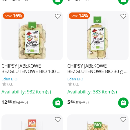
16%
14%
Save
Save
CHIPSY JABŁKOWE
CHIPSY JABŁKOWE
BEZGLUTENOWE BIO 100 g -
BEZGLUTENOWE BIO 30 g -
BIO PLANET
BIO PLANET
Eden BIO
Eden BIO
0.0
0.0
Availability:
932 item(s)
Availability:
383 item(s)
12
zł
5
zł
66
64
14
zł
6
zł
99
59