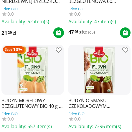
NIERDZEWNEJ ŁYŻECZKOWA
BEZGLUTENOWA 60
LIZA 19 cm - ORGANIC MATE
KAPSUŁEK - PHARMOVIT
Eden BIO
Eden BIO
GREEN
(CLEAN LABEL)
0.0
0.0
Availability:
62 item(s)
Availability:
47 item(s)
47
zł
93
21
zł
29
50
zł
90
10%
Save
BUDYŃ MORELOWY
BUDYŃ O SMAKU
BEZGLUTENOWY BIO 40 g -
CZEKOLADOWYM
AMYLON
BEZGLUTENOWY BIO 40 g -
Eden BIO
Eden BIO
AMYLON
0.0
0.0
Availability:
557 item(s)
Availability:
7396 item(s)