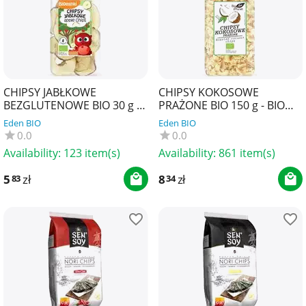
CHIPSY JABŁKOWE
CHIPSY KOKOSOWE
BEZGLUTENOWE BIO 30 g -
PRAŻONE BIO 150 g - BIO
BIOMINKI
PLANET
Eden BIO
Eden BIO
0.0
0.0
Availability:
123 item(s)
Availability:
861 item(s)
5
zł
8
zł
83
34