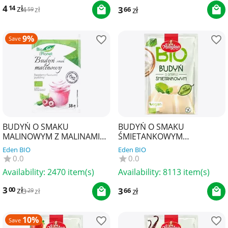
4
zł
14
3
zł
66
4
zł
59
9%
Save
BUDYŃ O SMAKU
BUDYŃ O SMAKU
MALINOWYM Z MALINAMI
ŚMIETANKOWYM
BIO 38 g - BIO PLANET
BEZGLUTENOWY BIO 40 g -
Eden BIO
Eden BIO
AMYLON
0.0
0.0
Availability:
2470 item(s)
Availability:
8113 item(s)
3
zł
00
3
zł
66
3
zł
29
10%
Save