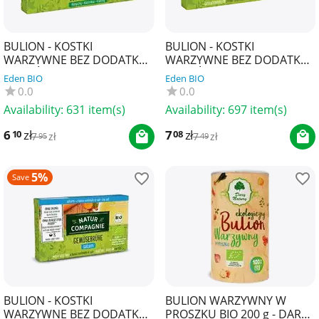
BULION - KOSTKI
BULION - KOSTKI
WARZYWNE BEZ DODATKU
WARZYWNE BEZ DODATKU
CUKRÓW BIO (8 x 10,5 g) 84
CUKRÓW I DROŻDŻY BIO (8
Eden BIO
Eden BIO
g - NATUR COMPAGNIE
x 10,5 g) 84 g - NATUR
0.0
0.0
COM...
Availability:
631 item(s)
Availability:
697 item(s)
6
zł
7
zł
10
08
7
zł
7
zł
95
49
5%
Save
BULION - KOSTKI
BULION WARZYWNY W
WARZYWNE BEZ DODATKU
PROSZKU BIO 200 g - DARY