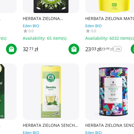
HERBATA ZIELONA
HERBATA ZIELONA MAT
BIO 75 g
LIŚCIASTA SENCHA
BIO 100 g - BIO PLANET
Eden BIO
Eden BIO
JAPOŃSKA BIO 70 g -
SUPERFOODS
0.0
0.0
ECOBLIK
m(s)
Availability:
65 item(s)
Availability:
6032 item(s)
23
zł
32
zł
03
23
zł
71
49
-2%
HERBATA ZIELONA SENCHA
HERBATA ZIELONA SEN
EN
BIO (20 x 1,5 g) 30 g -
JAPOŃSKA BIO 60 g - M
Eden BIO
Eden BIO