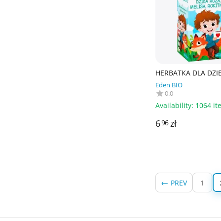
HERBATKA DLA DZIE
DZIKA RÓŻA, MELISA
Eden BIO
ROKITNIK BIO (20 x 
0.0
g - APOTHEKE
Availability:
1064 it
6
zł
96
PREV
1