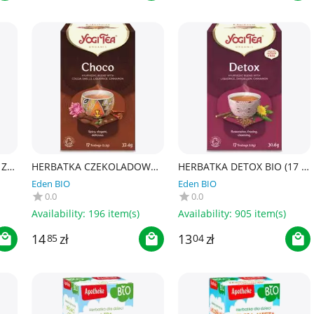
 Z
HERBATKA CZEKOLADOWA
HERBATKA DETOX BIO (17 x
Z KAKAO (CHOCO) BIO (17 x
1,8 g) 30,6 g - YOGI TEA
Eden BIO
Eden BIO
2,2 g) 37,4 g - YOGI TEA
0.0
0.0
 g)
Availability:
196 item(s)
Availability:
905 item(s)
14
zł
13
zł
85
04