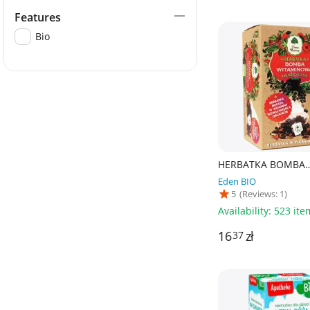
Features
Bio
HERBATKA BOMBA
WITAMINOWA PIRA
Eden BIO
BIO (15 x 3 g) 45 g 
5
(Reviews: 1)
NATURY
Availability:
523 ite
16
zł
37