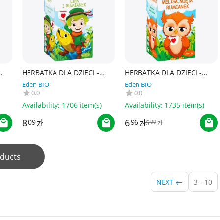
HERBATKA DLA DZIECI -
HERBATKA DLA DZIECI -
I
LIPA, RUMIANEK I MIĘTA
MELISA, MIĘTA I RUMIANEK
Eden BIO
Eden BIO
 g -
BIO (20 x 1,5 g) 30 g -
BIO (20 x 1,5 g) 30 g -
0.0
0.0
APOTHEKE
APOTHEKE
Availability:
1706 item(s)
Availability:
1735 item(s)
6
zł
8
zł
96
6
zł
09
99
ducts
NEXT
3 - 10