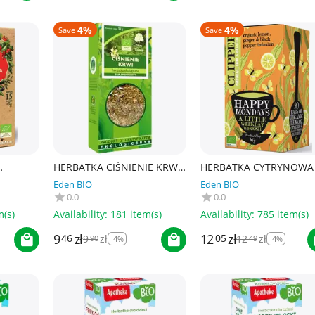
4%
4%
Save
Save
HERBATKA CIŚNIENIE KRWI
HERBATKA CYTRYNOWA
MIDKI
BIO 50 g - DARY NATURY
IMBIREM I CZARNYM
Eden BIO
Eden BIO
- DARY
PIEPRZEM (HAPPY
0.0
0.0
MONDAYS) BIO (20 x 2,25
45 g ...
m(s)
Availability:
181 item(s)
Availability:
785 item(s)
9
zł
12
zł
46
05
9
zł
12
zł
90
49
-4%
-4%