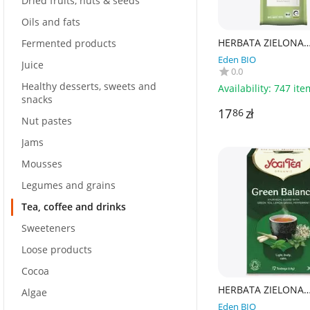
Dried fruits, nuts & seeds
Oils and fats
HERBATA ZIELONA
Fermented products
LIŚCIASTA SENCHA 
Eden BIO
- LEBENSBAUM
Juice
0.0
Healthy desserts, sweets and
Availability:
747 ite
snacks
17
zł
86
Nut pastes
Jams
Mousses
Legumes and grains
Tea, coffee and drinks
Sweeteners
Loose products
Cocoa
HERBATA ZIELONA
Algae
RÓWNOWAGA (GRE
Eden BIO