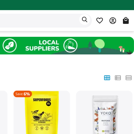
Eden app
English
6%
Save