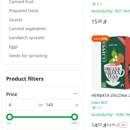
BALANCE) BIO (17 x 
Canned fruit
0.0
30,6 g - YOGI TEA
Prepared foods
Availability:
437 ite
Sauces
15
zł
30
Canned vegetables
Sandwich spreads
6%
Save
Eggs
Seeds for sprouting
Product filters
Price
HERBATA ZIELONA 
TRUSKAWKĄ FAIR T
Eden BIO
–
BIO (20 x 2 g) 40 g 
zł
zł
0.0
Availability:
1686 it
4
zł
149
zł
14
zł
07
14
zł
90
-6%