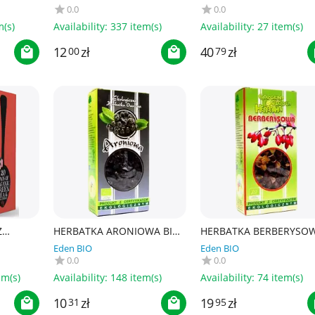
1,8 g)
LEBENSBAUM
MATCHA
0.0
0.0
m(s)
Availability:
337 item(s)
Availability:
27 item(s)
12
zł
40
zł
00
79
Z
HERBATKA ARONIOWA BIO
HERBATKA BERBERYSO
RADE
100 g - DARY NATURY
BIO 100 g - DARY NATU
Eden BIO
Eden BIO
- CLIPPER
0.0
0.0
em(s)
Availability:
148 item(s)
Availability:
74 item(s)
10
zł
19
zł
31
95