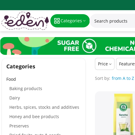
Tea, coffee and drinks
Categories
Price
Feature
Сategories
Sort by:
from A to Z
Food
Baking products
Dairy
Herbs, spices, stocks and additives
Honey and bee products
Preserves