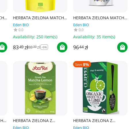
CHA
HERBATA ZIELONA MATCHA
HERBATA ZIELONA MATCHA
BIO 500 g - BIO PLANET
JAPOŃSKA BARISTA +
Eden BIO
Eden BIO
SUPERFOODS
KULINARNA
0.0
0.0
BEZGLUTENOWA BIO 100 g
- YOKO
Availability:
250 item(s)
Availability:
35 item(s)
83
zł
96
zł
49
88
zł
44
39
-6%
8%
Save
CHA
HERBATA ZIELONA Z
HERBATA ZIELONA Z
OYA
CYTRYNĄ I MATCHĄ (GREEN
LIMONKĄ I IMBIREM FAIR
Eden BIO
Eden BIO