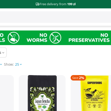
Free delivery from
199 zł
s
Show:
25
2%
Save